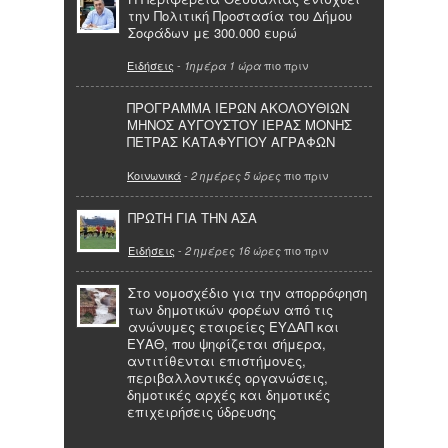
την Πολιτική Προστασία του Δήμου
Σοφάδων με 300.000 ευρώ
Ειδήσεις
-
πιο πριν
1ημέρα 1 ώρα
ΠΡΟΓΡΑΜΜΑ ΙΕΡΩΝ ΑΚΟΛΟΥΘΙΩΝ
ΜΗΝΟΣ ΑΥΓΟΥΣΤΟΥ ΙΕΡΑΣ ΜΟΝΗΣ
ΠΕΤΡΑΣ ΚΑΤΑΦΥΓΙΟΥ ΑΓΡΑΦΩΝ
Κοινωνικά
-
πιο πριν
2 ημέρες 5 ώρες
ΠΡΩΤΗ ΓΙΑ ΤΗΝ ΑΣΑ
Ειδήσεις
-
πιο πριν
2 ημέρες 16 ώρες
Στο νομοσχέδιο για την απορρόφηση
των δημοτικών φορέων από τις
ανώνυμες εταιρείες ΕΥΔΑΠ και
ΕΥΑΘ, που ψηφίζεται σήμερα,
αντιτίθενται επιστήμονες,
περιβαλλοντικές οργανώσεις,
δημοτικές αρχές και δημοτικές
επιχειρήσεις ύδρευσης