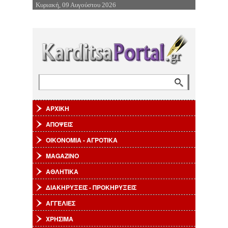
Κυριακή, 09 Αυγούστου 2026
Επιστροφή στην Πλοήγηση
Αναζήτηση
Φόρμα αναζήτησης
ΑΡΧΙΚΗ
ΑΠΟΨΕΙΣ
ΟΙΚΟΝΟΜΙΑ - ΑΓΡΟΤΙΚΑ
MAGAZINO
ΑΘΛΗΤΙΚΑ
ΔΙΑΚΗΡΥΞΕΙΣ - ΠΡΟΚΗΡΥΞΕΙΣ
ΑΓΓΕΛΙΕΣ
ΧΡΗΣΙΜΑ