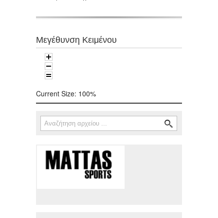
Μεγέθυνση Κειμένου
Current Size:
100%
Αναζήτηση
Φόρμα αναζήτησης