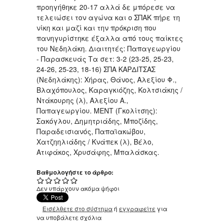
προηγήθηκε 20-17 αλλά δε μπόρεσε να
τελειώσει τον αγώνα και ο ΣΠΑΚ πήρε τη
νίκη και μαζί και την πρόκριση που
πανηγυρίστηκε έξαλλα από τους παίκτες
του Νεδηλάκη. Διαιτητές: Παπαγεωργίου
- Παρασκευάς Tα σετ: 3-2 (23-25, 25-23,
24-26, 25-23, 18-16) ΣΠΑ ΚΑΡΔΙΤΣΑΣ
(Νεδηλάκης): Χήρας, Θάνος, Αλεξίου Φ.,
Βλαχόπουλος, Καραγκιόζης, Κολτσιάκης /
Ντάκουρης (λ), Αλεξίου Α.,
Παπαγεωργίου. ΜΕΝΤ (Γκολίτσης):
Σακόγλου, Δημητριάδης, Μποζίδης,
Παραδεισιανός, Παπαϊακώβου,
Χατζηηλιάδης / Κνάπεκ (λ), Βέλο,
Ατιφάκος, Χρυσάφης, Μπαλάσκας.
Βαθμολογήστε το άρθρο:
Δεν υπάρχουν ακόμα ψήφοι
Εισέλθετε στο σύστημα
ή
εγγραφείτε
για
να υποβάλετε σχόλια