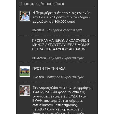
Πρόσφατες Δημοσιεύσεις
Η Περιφέρεια Θεσσαλίας ενισχύει
την Πολιτική Προστασία του Δήμου
Σοφάδων με 300.000 ευρώ
Ειδήσεις
-
πιο πριν
2 ημέρες 3 ώρες
ΠΡΟΓΡΑΜΜΑ ΙΕΡΩΝ ΑΚΟΛΟΥΘΙΩΝ
ΜΗΝΟΣ ΑΥΓΟΥΣΤΟΥ ΙΕΡΑΣ ΜΟΝΗΣ
ΠΕΤΡΑΣ ΚΑΤΑΦΥΓΙΟΥ ΑΓΡΑΦΩΝ
Κοινωνικά
-
πιο πριν
3 ημέρες 7 ώρες
ΠΡΩΤΗ ΓΙΑ ΤΗΝ ΑΣΑ
Ειδήσεις
-
πιο πριν
3 ημέρες 17 ώρες
Στο νομοσχέδιο για την απορρόφηση
των δημοτικών φορέων από τις
ανώνυμες εταιρείες ΕΥΔΑΠ και
ΕΥΑΘ, που ψηφίζεται σήμερα,
αντιτίθενται επιστήμονες,
περιβαλλοντικές οργανώσεις,
δημοτικές αρχές και δημοτικές