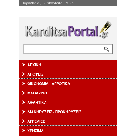
Παρασκευή, 07 Αυγούστου 2026
Επιστροφή στην Πλοήγηση
Αναζήτηση
Φόρμα αναζήτησης
ΑΡΧΙΚΗ
ΑΠΟΨΕΙΣ
ΟΙΚΟΝΟΜΙΑ - ΑΓΡΟΤΙΚΑ
MAGAZINO
ΑΘΛΗΤΙΚΑ
ΔΙΑΚΗΡΥΞΕΙΣ - ΠΡΟΚΗΡΥΞΕΙΣ
ΑΓΓΕΛΙΕΣ
ΧΡΗΣΙΜΑ