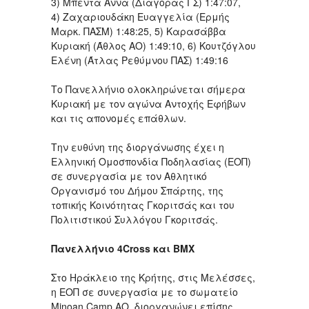
3) Μπέντα Άννα (Διαγόρας ΓΣ) 1:47:07,
4) Ζαχαριουδάκη Ευαγγελία (Ερμής
Μαρκ. ΠΑΣΜ) 1:48:25, 5) Καρασάββα
Κυριακή (Άθλος ΑΟ) 1:49:10, 6) Κουτζόγλου
Ελένη (Άτλας Ρεθύμνου ΠΑΣ) 1:49:16
Το Πανελλήνιο ολοκληρώνεται σήμερα
Κυριακή με τον αγώνα Αντοχής Εφήβων
και τις απονομές επάθλων.
Την ευθύνη της διοργάνωσης έχει η
Ελληνική Ομοσπονδία Ποδηλασίας (ΕΟΠ)
σε συνεργασία με τον Αθλητικό
Οργανισμό του Δήμου Σπάρτης, της
τοπικής Κοινότητας Γκοριτσάς και του
Πολιτιστικού Συλλόγου Γκοριτσάς.
Πανελλήνιο 4
Cross
και
BMX
Στο Ηράκλειο της Κρήτης, στις Μελέσσες,
η ΕΟΠ σε συνεργασία με το σωματείο
Μinoan Camp AO, διοργανώνει επίσης