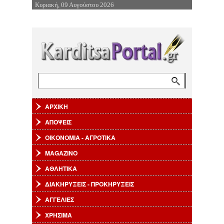
Κυριακή, 09 Αυγούστου 2026
Επιστροφή στην Πλοήγηση
Αναζήτηση
Φόρμα αναζήτησης
ΑΡΧΙΚΗ
ΑΠΟΨΕΙΣ
ΟΙΚΟΝΟΜΙΑ - ΑΓΡΟΤΙΚΑ
MAGAZINO
ΑΘΛΗΤΙΚΑ
ΔΙΑΚΗΡΥΞΕΙΣ - ΠΡΟΚΗΡΥΞΕΙΣ
ΑΓΓΕΛΙΕΣ
ΧΡΗΣΙΜΑ