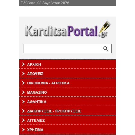
Σάββατο, 08 Αυγούστου 2026
Επιστροφή στην Πλοήγηση
Αναζήτηση
Φόρμα αναζήτησης
ΑΡΧΙΚΗ
ΑΠΟΨΕΙΣ
ΟΙΚΟΝΟΜΙΑ - ΑΓΡΟΤΙΚΑ
MAGAZINO
ΑΘΛΗΤΙΚΑ
ΔΙΑΚΗΡΥΞΕΙΣ - ΠΡΟΚΗΡΥΞΕΙΣ
ΑΓΓΕΛΙΕΣ
ΧΡΗΣΙΜΑ