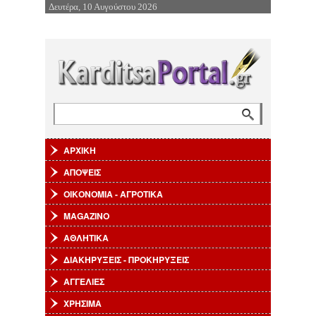
Δευτέρα, 10 Αυγούστου 2026
Επιστροφή στην Πλοήγηση
Αναζήτηση
Φόρμα αναζήτησης
ΑΡΧΙΚΗ
ΑΠΟΨΕΙΣ
ΟΙΚΟΝΟΜΙΑ - ΑΓΡΟΤΙΚΑ
MAGAZINO
ΑΘΛΗΤΙΚΑ
ΔΙΑΚΗΡΥΞΕΙΣ - ΠΡΟΚΗΡΥΞΕΙΣ
ΑΓΓΕΛΙΕΣ
ΧΡΗΣΙΜΑ