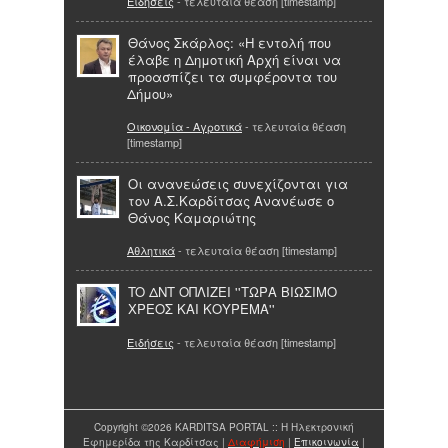
Ειδήσεις
- τελευταία θέαση [timestamp]
Θάνος Σκάρλος: «Η εντολή που
έλαβε η Δημοτική Αρχή είναι να
προασπίζει τα συμφέροντα του
Δήμου»
Οικονομία - Αγροτικά
- τελευταία θέαση
[timestamp]
Οι ανανεώσεις συνεχίζονται για
τον Α.Σ.Καρδίτσας Ανανέωσε ο
Θάνος Καμαριώτης
Αθλητικά
- τελευταία θέαση [timestamp]
TO ΔΝΤ ΟΠΛΙΖΕΙ ''ΤΩΡΑ ΒΙΩΣΙΜΟ
ΧΡΕΟΣ ΚΑΙ ΚΟΥΡΕΜΑ''
Ειδήσεις
- τελευταία θέαση [timestamp]
Copyright ©2026 KARDITSA PORTAL :: Η Ηλεκτρονική
Εφημερίδα της Καρδίτσας |
Διαφήμιση
|
Επικοινωνία
|