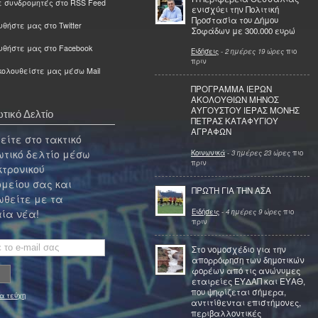
ε συνδρομητές στο RSS Feed
ενισχύει την Πολιτική
Προστασία του Δήμου
θήστε μας στο Twitter
Σοφάδων με 300.000 ευρώ
υθήστε μας στο Facebook
Ειδήσεις
-
2 ημέρες 19 ώρες
πιο
πριν
ολουθείστε μας μέσω Mail
ΠΡΟΓΡΑΜΜΑ ΙΕΡΩΝ
ΑΚΟΛΟΥΘΙΩΝ ΜΗΝΟΣ
ΑΥΓΟΥΣΤΟΥ ΙΕΡΑΣ ΜΟΝΗΣ
τικό Δελτίο
ΠΕΤΡΑΣ ΚΑΤΑΦΥΓΙΟΥ
ΑΓΡΑΦΩΝ
ίτε στο τακτικό
τικό δελτίο μέσω
Κοινωνικά
-
3 ημέρες 23 ώρες
πιο
πριν
κτρονικού
μείου σας και
ΠΡΩΤΗ ΓΙΑ ΤΗΝ ΑΣΑ
θείτε με τα
Ειδήσεις
-
4 ημέρες 9 ώρες
πιο
ία νέα!
πριν
Στο νομοσχέδιο για την
απορρόφηση των δημοτικών
φορέων από τις ανώνυμες
εταιρείες ΕΥΔΑΠ και ΕΥΑΘ,
που ψηφίζεται σήμερα,
α τεύχη
αντιτίθενται επιστήμονες,
περιβαλλοντικές