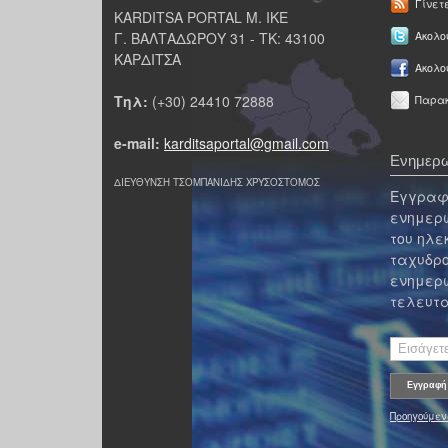
Γίνετ
KARDITSA PORTAL Μ. ΙΚΕ
Γ. ΒΑΛΤΑΔΩΡΟΥ 31 - ΤΚ: 43100
Ακολου
ΚΑΡΔΙΤΣΑ
Ακολο
Τηλ:
(+30) 24410 72888
Παρακ
e-mail:
karditsaportal@gmail.com
Ενημερω
ΔΙΕΥΘΥΝΣΗ ΤΣΟΜΠΑΝΙΔΗΣ ΧΡΥΣΟΣΤΟΜΟΣ
Εγγραφε
ενημερω
του ηλε
ταχυδρο
ενημερω
τελευτα
Προηγούμεν