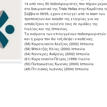
14 από τους 50 ποδοσφαιριστές που πήραν μέρο
στο δοκιμαστικό της Trials Hellas στην Καρδίτσα τ
Σάββατο 09/05, εχουν επιλεγεί από το team των
προπονητών και scouter της εταιρίας για να
αποδείξουν το ταλέντο τους σε ομάδες της
Ιταλίας και της Ισπανίας.
Τα ονόματα των επιλεγμένων ποδοσφαιριστών
και η χώρα που θα ταξιδέψει ο καθένας:
(58) Καροτενούτο Αλέξιος (2002) Ισπανία
(56) Μπολτζής Ηλίας (2000) Ισπανία
(54) Καντερές Ανδρέας (2002) Ισπανία
(61) Καρετονούτο Πέτρος (1999) Ιταλία
(50) Παπακώστας Κων/νος (2000) Ισπανία
(49) Πιτιλάκος Ιωάννης (2004) Ισπανία