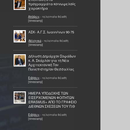
προγραμμάτα κοινωφελούς
χαρακτήρα
Απόψεις
- τελευταία θέαση
[timestamp]
ΑΣΚ- Α.Γ.Σ. Ιωαννίνων 90-75
Αθλητικά
- τελευταία θέαση
[timestamp]
Δήλωση Δημάρχου Σοφάδων
κ. Α. Σκάρλου για τη Νέα
Αρχιτεκτονική Του
Πανεπιστημίου Θεσσαλίας
Ειδήσεις
- τελευταία θέαση
[timestamp]
ΗΜΕΡΑ ΥΠΟΔΟΧΗΣ ΤΩΝ
ΕΙΣΕΡΧΟΜΕΝΩΝ ΦΟΙΤΗΤΩΝ
ERASMUS+ ΑΠΟ ΤΟ ΓΡΑΦΕΙΟ
ΔΙΕΘΝΩΝ ΣΧΕΣΕΩΝ ΤΟΥ Π.Θ
Ειδήσεις
- τελευταία θέαση
[timestamp]