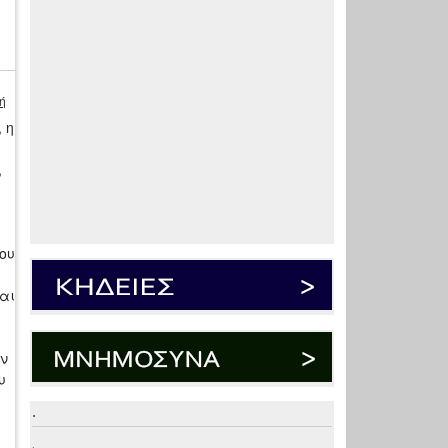
ή
 η
,
ου
αι
υν
υ
.
.