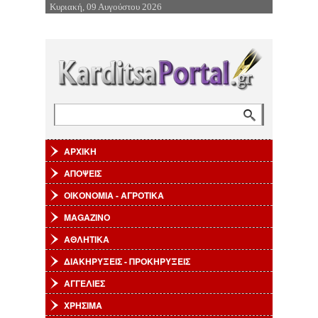
Κυριακή, 09 Αυγούστου 2026
Επιστροφή στην Πλοήγηση
Αναζήτηση
Φόρμα αναζήτησης
ΑΡΧΙΚΗ
ΑΠΟΨΕΙΣ
ΟΙΚΟΝΟΜΙΑ - ΑΓΡΟΤΙΚΑ
MAGAZINO
ΑΘΛΗΤΙΚΑ
ΔΙΑΚΗΡΥΞΕΙΣ - ΠΡΟΚΗΡΥΞΕΙΣ
ΑΓΓΕΛΙΕΣ
ΧΡΗΣΙΜΑ