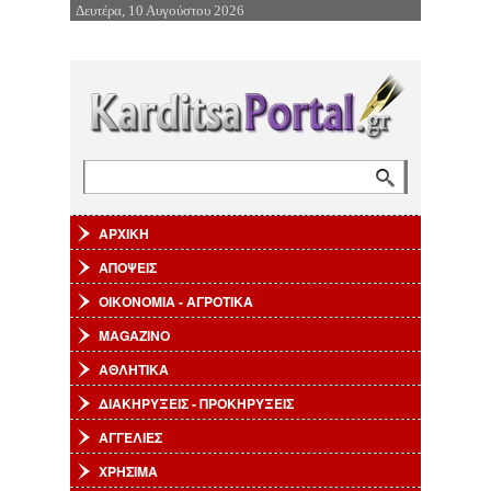
Δευτέρα, 10 Αυγούστου 2026
Επιστροφή στην Πλοήγηση
Αναζήτηση
Φόρμα αναζήτησης
ΑΡΧΙΚΗ
ΑΠΟΨΕΙΣ
ΟΙΚΟΝΟΜΙΑ - ΑΓΡΟΤΙΚΑ
MAGAZINO
ΑΘΛΗΤΙΚΑ
ΔΙΑΚΗΡΥΞΕΙΣ - ΠΡΟΚΗΡΥΞΕΙΣ
ΑΓΓΕΛΙΕΣ
ΧΡΗΣΙΜΑ