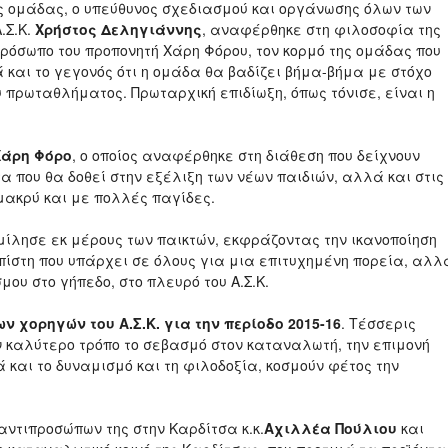
ής ομάδας, ο υπεύθυνος σχεδιασμού και οργάνωσης όλων των
.Σ.Κ.
Χρήστος Δεληγιάννης
, αναφέρθηκε στη φιλοσοφία της
ρόσωπο του προπονητή Χάρη Φόρου, τον κορμό της ομάδας που
και το γεγονός ότι η ομάδα θα βαδίζει βήμα-βήμα με στόχο
υ πρωταθλήματος. Πρωταρχική επιδίωξη, όπως τόνισε, είναι η
Χάρη Φόρο
, ο οποίος αναφέρθηκε στη διάθεση που δείχνουν
τα που θα δοθεί στην εξέλιξη των νέων παιδιών, αλλά και στις
 μακρύ και με πολλές παγίδες.
ίλησε εκ μέρους των παικτών, εκφράζοντας την ικανοποίηση
 πίστη που υπάρχει σε όλους για μια επιτυχημένη πορεία, αλλ
μου στο γήπεδο, στο πλευρό του Α.Σ.Κ.
ν χορηγών του Α.Σ.Κ. για την περίοδο 2015-16
. Τέσσερις
ν καλύτερο τρόπο το σεβασμό στον καταναλωτή, την επιμονή
 και το δυναμισμό και τη φιλοδοξία, κοσμούν φέτος την
 αντιπροσώπων της στην Καρδίτσα κ.κ.
Αχιλλέα Πούλιου
και