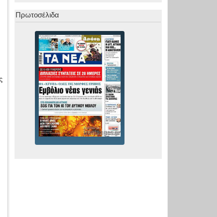
Πρωτοσέλιδα
ς
ι