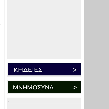
ή
-
.
.