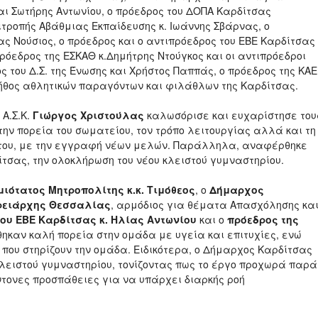
ι Σωτήρης Αντωνίου, ο πρόεδρος του ΔΟΠΑ Καρδίτσας
ιτροπής Αβάθμιας Εκπαίδευσης κ. Ιωάννης Σβάρνας, ο
 Νούσιος, ο πρόεδρος και ο αντιπρόεδρος του ΕΒΕ Καρδίτσας
πρόεδρος της ΕΣΚΑΘ κ.Δημήτρης Ντούγκος και οι αντιπρόεδροι
ς του Δ.Σ. της Ένωσης και Χρήστος Παππάς, ο πρόεδρος της ΚΑΕ
ήθος αθλητικών παραγόντων και φιλάθλων της Καρδίτσας.
Α.Σ.Κ.
Γιώργος Χριστούλας
καλωσόρισε και ευχαρίστησε του
ν πορεία του σωματείου, τον τρόπο λειτουργίας αλλά και τη
ς του, με την εγγραφή νέων μελών. Παράλληλα, αναφέρθηκε
ίτσας, την ολοκλήρωση του νέου κλειστού γυμναστηρίου.
ιότατος Μητροπολίτης κ.κ. Τιμόθεος
, ο
Δήμαρχος
ρειάρχης Θεσσαλίας
, αρμόδιος για θέματα Απασχόλησης κα
του ΕΒΕ Καρδίτσας
κ. Ηλίας Αντωνίου
και ο
πρόεδρος της
ήθηκαν καλή πορεία στην ομάδα με υγεία και επιτυχίες, ενώ
που στηρίζουν την ομάδα. Ειδικότερα, ο Δήμαρχος Καρδίτσας
λειστού γυμναστηρίου, τονίζοντας πως το έργο προχωρά παρά
έντονες προσπάθειες για να υπάρχει διαρκής ροή