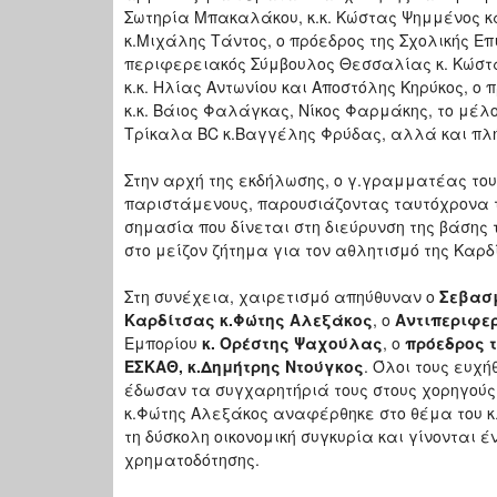
Σωτηρία Μπακαλάκου, κ.κ. Κώστας Ψημμένος κα
κ.Μιχάλης Τάντος, ο πρόεδρος της Σχολικής Επ
περιφερειακός Σύμβουλος Θεσσαλίας κ. Κώστας
κ.κ. Ηλίας Αντωνίου και Αποστόλης Κηρύκος, ο 
κ.κ. Βάιος Φαλάγκας, Νίκος Φαρμάκης, το μέλο
Τρίκαλα BC κ.Βαγγέλης Φρύδας, αλλά και πλ
Στην αρχή της εκδήλωσης, ο γ.γραμματέας του 
παριστάμενους, παρουσιάζοντας ταυτόχρονα τη
σημασία που δίνεται στη διεύρυνση της βάση
στο μείζον ζήτημα για τον αθλητισμό της Καρδ
Στη συνέχεια, χαιρετισμό απηύθυναν ο
Σεβασμ
Καρδίτσας κ.Φώτης Αλεξάκος
, ο
Αντιπεριφε
Εμπορίου
κ. Ορέστης Ψαχούλας
, ο
πρόεδρος 
ΕΣΚΑΘ, κ.Δημήτρης Ντούγκος
. Όλοι τους ευχ
έδωσαν τα συγχαρητήριά τους στους χορηγούς 
κ.Φώτης Αλεξάκος αναφέρθηκε στο θέμα του κ
τη δύσκολη οικονομική συγκυρία και γίνονται 
χρηματοδότησης.