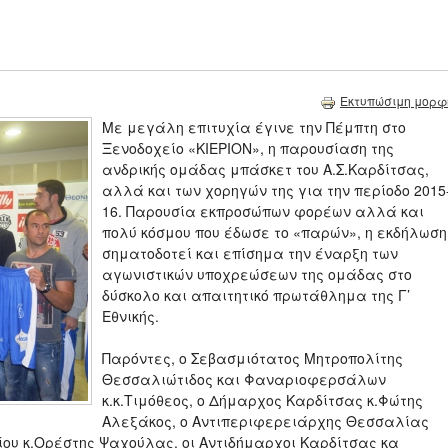
Εκτυπώσιμη μορφ
Με μεγάλη επιτυχία έγινε την Πέμπτη στο
Ξενοδοχείο «ΚΙΕΡΙΟΝ», η παρουσίαση της
ανδρικής ομάδας μπάσκετ του Α.Σ.Καρδίτσας,
αλλά και των χορηγών της για την περίοδο 2015
16. Παρουσία εκπροσώπων φορέων αλλά και
πολύ κόσμου που έδωσε το «παρών», η εκδήλωση
σηματοδοτεί και επίσημα την έναρξη των
αγωνιστικών υποχρεώσεων της ομάδας στο
δύσκολο και απαιτητικό πρωτάθλημα της Γ’
Εθνικής.
Παρόντες, ο Σεβασμιότατος Μητροπολίτης
Θεσσαλιώτιδος και Φαναριοφερσάλων
κ.κ.Τιμόθεος, ο Δήμαρχος Καρδίτσας κ.Φώτης
Αλεξάκος, ο Αντιπεριφερειάρχης Θεσσαλίας
ου κ.Ορέστης Ψαχούλας, οι Αντιδήμαρχοι Καρδίτσας κα