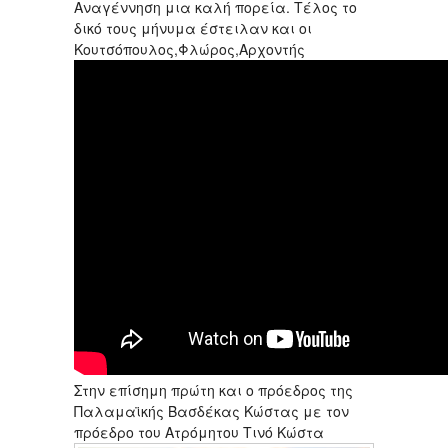
Αναγέννηση μια καλή πορεία. Τέλος το
δικό τους μήνυμα έστειλαν και οι
Κουτσόπουλος,Φλώρος,Αρχοντής
Στην επίσημη πρώτη και ο πρόεδρος της
Παλαμαϊκής Βασδέκας Κώστας με τον
πρόεδρο του Ατρόμητου Τινό Κώστα