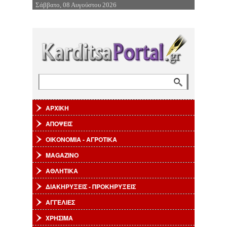
Σάββατο, 08 Αυγούστου 2026
Επιστροφή στην Πλοήγηση
Αναζήτηση
Φόρμα αναζήτησης
ΑΡΧΙΚΗ
ΑΠΟΨΕΙΣ
ΟΙΚΟΝΟΜΙΑ - ΑΓΡΟΤΙΚΑ
MAGAZINO
ΑΘΛΗΤΙΚΑ
ΔΙΑΚΗΡΥΞΕΙΣ - ΠΡΟΚΗΡΥΞΕΙΣ
ΑΓΓΕΛΙΕΣ
ΧΡΗΣΙΜΑ