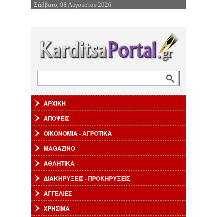
Σάββατο, 08 Αυγούστου 2026
Επιστροφή στην Πλοήγηση
Αναζήτηση
Φόρμα αναζήτησης
ΑΡΧΙΚΗ
ΑΠΟΨΕΙΣ
ΟΙΚΟΝΟΜΙΑ - ΑΓΡΟΤΙΚΑ
MAGAZINO
ΑΘΛΗΤΙΚΑ
ΔΙΑΚΗΡΥΞΕΙΣ - ΠΡΟΚΗΡΥΞΕΙΣ
ΑΓΓΕΛΙΕΣ
ΧΡΗΣΙΜΑ