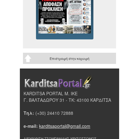
Επιστροφή στην κορυφή
KARDITSA PORTAL Μ. ΙΚΕ
Γ. ΒΑΛΤΑΔΩΡΟΥ 31 - ΤΚ: 43100 ΚΑΡΔΙΤΣΑ
Τηλ:
(+30) 24410 72888
e-mail:
karditsaportal@gmail.com
ΔΙΕΥΘΥΝΣΗ ΤΣΟΜΠΑΝΙΔΗΣ ΧΡΥΣΟΣΤΟΜΟΣ