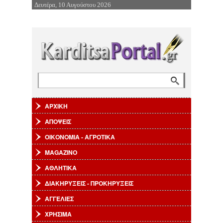
Δευτέρα, 10 Αυγούστου 2026
Επιστροφή στην Πλοήγηση
Αναζήτηση
Φόρμα αναζήτησης
ΑΡΧΙΚΗ
ΑΠΟΨΕΙΣ
ΟΙΚΟΝΟΜΙΑ - ΑΓΡΟΤΙΚΑ
MAGAZINO
ΑΘΛΗΤΙΚΑ
ΔΙΑΚΗΡΥΞΕΙΣ - ΠΡΟΚΗΡΥΞΕΙΣ
ΑΓΓΕΛΙΕΣ
ΧΡΗΣΙΜΑ