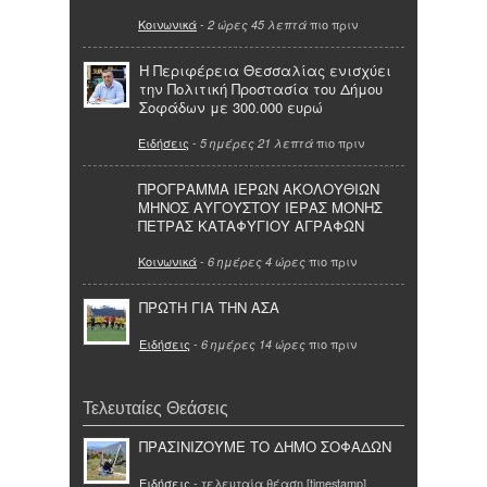
Κοινωνικά
-
πιο πριν
2 ώρες 45 λεπτά
Η Περιφέρεια Θεσσαλίας ενισχύει
την Πολιτική Προστασία του Δήμου
Σοφάδων με 300.000 ευρώ
Ειδήσεις
-
πιο πριν
5 ημέρες 21 λεπτά
ΠΡΟΓΡΑΜΜΑ ΙΕΡΩΝ ΑΚΟΛΟΥΘΙΩΝ
ΜΗΝΟΣ ΑΥΓΟΥΣΤΟΥ ΙΕΡΑΣ ΜΟΝΗΣ
ΠΕΤΡΑΣ ΚΑΤΑΦΥΓΙΟΥ ΑΓΡΑΦΩΝ
Κοινωνικά
-
πιο πριν
6 ημέρες 4 ώρες
ΠΡΩΤΗ ΓΙΑ ΤΗΝ ΑΣΑ
Ειδήσεις
-
πιο πριν
6 ημέρες 14 ώρες
Τελευταίες Θεάσεις
ΠΡΑΣΙΝΙΖΟΥΜΕ ΤΟ ΔΗΜΟ ΣΟΦΑΔΩΝ
Ειδήσεις
- τελευταία θέαση [timestamp]