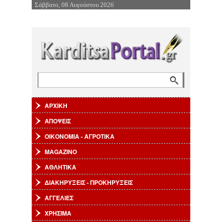
Σάββατο, 08 Αυγούστου 2026
Επιστροφή στην Πλοήγηση
Αναζήτηση
Φόρμα αναζήτησης
ΑΡΧΙΚΗ
ΑΠΟΨΕΙΣ
ΟΙΚΟΝΟΜΙΑ - ΑΓΡΟΤΙΚΑ
MAGAZINO
ΑΘΛΗΤΙΚΑ
ΔΙΑΚΗΡΥΞΕΙΣ - ΠΡΟΚΗΡΥΞΕΙΣ
ΑΓΓΕΛΙΕΣ
ΧΡΗΣΙΜΑ