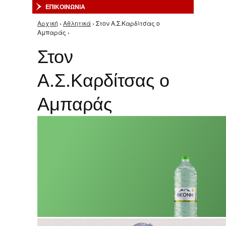
ΕΠΙΚΟΙΝΩΝΙΑ
Αρχική
›
Αθλητικά
› Στον Α.Σ.Καρδίτσας ο
Είστε εδώ
Αμπαράς ›
Στον
Α.Σ.Καρδίτσας ο
Αμπαράς