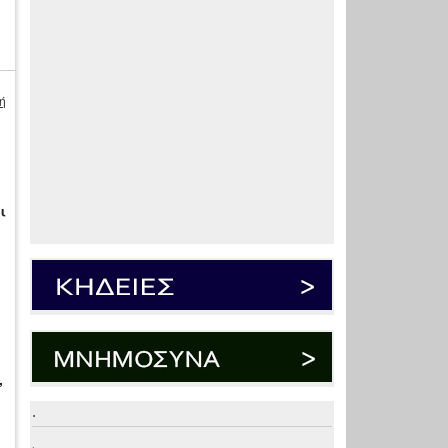
ή
ι
,
.
.