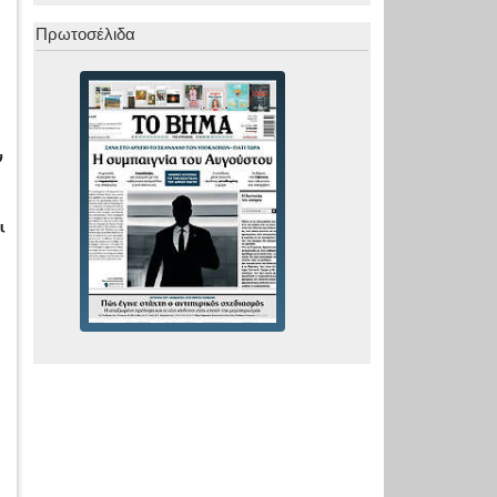
Πρωτοσέλιδα
ν
ι
.