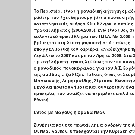
Το Περιστέρι είναι η μοναδική αήττητη ομά
ρόστερ που έχει δημιουργήσει ο προπονητή
καταπληκτικός σκόρερ Κίκι Κλαρκ, ο οποίος
πρωταθλήματος (2004,2005), ενώ είναι 8ος 
κολεγιακό πρωτάθλημα των Η.Π.Α. Με 3.058 π
βρίσκεται στη λίστα μπροστά από παίκτες –
επαγγελματική του καριέρα, αναδείχθηκε π
Αιγάλεω το 2007 και με τον Άρη το 2009. Στ
πρωταθλήματα, αποτελεί ίσως τον πιο συναρ
ο μοναδικός πονοκέφαλος για τον Α.Σ.Καρδί
της ομάδας… ζαλίζει. Παίκτες όπως οι Σκορ
Μαγκουνής, Δημητριάδης, Σίμτσακ, Κωνσταν
μεγάλα πρωταθλήματα και συγκροτούν ένα ρ
εμπειρία, που μοιάζει να περιμένει απλά το
Εθνική.
Εντός με Μάγους η ομάδα Νέων
Συνέχεια και στο πρωτάθλημα ανδρών της Α2
Οι Νέοι λοιπόν, υποδέχονται την Κυριακή σ