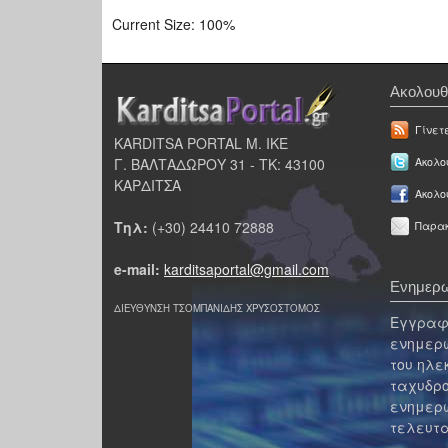
Current Size:
100%
Ακολουθ
Γίνετ
KARDITSA PORTAL Μ. ΙΚΕ
Γ. ΒΑΛΤΑΔΩΡΟΥ 31 - ΤΚ: 43100
Ακολου
ΚΑΡΔΙΤΣΑ
Ακολο
Τηλ:
(+30) 24410 72888
Παρακ
e-mail:
karditsaportal@gmail.com
Ενημερω
ΔΙΕΥΘΥΝΣΗ ΤΣΟΜΠΑΝΙΔΗΣ ΧΡΥΣΟΣΤΟΜΟΣ
Εγγραφε
ενημερω
του ηλε
ταχυδρο
ενημερω
τελευτα