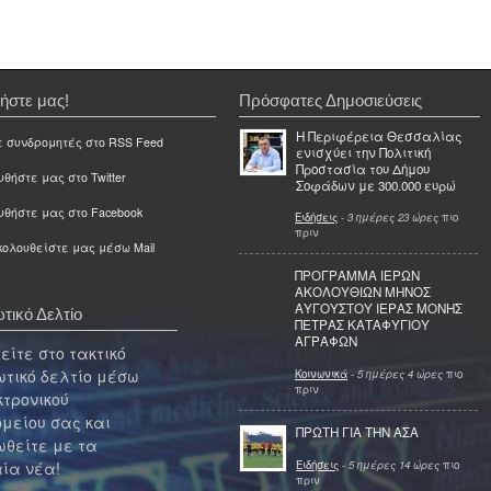
ήστε μας!
Πρόσφατες Δημοσιεύσεις
Η Περιφέρεια Θεσσαλίας
ε συνδρομητές στο RSS Feed
ενισχύει την Πολιτική
Προστασία του Δήμου
θήστε μας στο Twitter
Σοφάδων με 300.000 ευρώ
υθήστε μας στο Facebook
Ειδήσεις
-
3 ημέρες 23 ώρες
πιο
πριν
ολουθείστε μας μέσω Mail
ΠΡΟΓΡΑΜΜΑ ΙΕΡΩΝ
ΑΚΟΛΟΥΘΙΩΝ ΜΗΝΟΣ
ΑΥΓΟΥΣΤΟΥ ΙΕΡΑΣ ΜΟΝΗΣ
τικό Δελτίο
ΠΕΤΡΑΣ ΚΑΤΑΦΥΓΙΟΥ
ΑΓΡΑΦΩΝ
ίτε στο τακτικό
τικό δελτίο μέσω
Κοινωνικά
-
5 ημέρες 4 ώρες
πιο
πριν
κτρονικού
μείου σας και
ΠΡΩΤΗ ΓΙΑ ΤΗΝ ΑΣΑ
θείτε με τα
Ειδήσεις
-
5 ημέρες 14 ώρες
πιο
ία νέα!
πριν