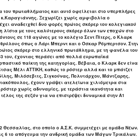
δα του πρωταθλήματος και αυτό οφείλεται στο υπερπλήρες
ς κ.Καραγιάννης. Ξεχωρίζει χωρίς αμφιβολία ο
 έχει αναδειχθεί δυο φορές πρώτος σκόρερ του κολεγιακού
στη λίστα με τους καλύτερους σκόρερ όλων των εποχών στο
όντους σε 118 αγώνες με το κολέγιο Σεντ Πίτερς, ο Κλαρκ
 θρύλους όπως ο Λάρι Μπερντ και ο Όσκαρ Ρόμπερτσον. Στη
ρώτος σκόρερ στο ελληνικό πρωτάθλημα, με τη φανέλα του
α 33 του, έχοντας περάσει από πολλά ευρωπαϊκά
παστικό παίκτη της κατηγορίας. Βέβαια, ο Κλαρκ δεν είνα
τσας Μέλι ΑΤΤΙΚΗ, καθώς το ρόστερ αλλά και το μπάτζετ
δίλης, Μιλόσεβιτς, Σιγκούνας, Πολυτάρχου, Μάντζαρης,
τακόπουλος, έχουν γράψει ατελείωτα χιλιόμετρα στα
όστερ χωρίς αδυναμίες, με τεράστια ικανότητα και
 τέλος της σεζόν για να επιστρέψει δυναμικά στην Α1
 Θεσσαλίας, στο οποίο ο Α.Σ.Κ. συμμετέχει με ομάδα Νέων
τις 6 το απόγευμα την ανδρική ομάδα των Μάγων Τρικάλων.