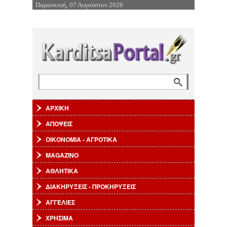
Παρασκευή, 07 Αυγούστου 2026
Επιστροφή στην Πλοήγηση
Αναζήτηση
Φόρμα αναζήτησης
ΑΡΧΙΚΗ
ΑΠΟΨΕΙΣ
ΟΙΚΟΝΟΜΙΑ - ΑΓΡΟΤΙΚΑ
MAGAZINO
ΑΘΛΗΤΙΚΑ
ΔΙΑΚΗΡΥΞΕΙΣ - ΠΡΟΚΗΡΥΞΕΙΣ
ΑΓΓΕΛΙΕΣ
ΧΡΗΣΙΜΑ