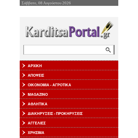
Σάββατο, 08 Αυγούστου 2026
Επιστροφή στην Πλοήγηση
Αναζήτηση
Φόρμα αναζήτησης
ΑΡΧΙΚΗ
ΑΠΟΨΕΙΣ
ΟΙΚΟΝΟΜΙΑ - ΑΓΡΟΤΙΚΑ
MAGAZINO
ΑΘΛΗΤΙΚΑ
ΔΙΑΚΗΡΥΞΕΙΣ - ΠΡΟΚΗΡΥΞΕΙΣ
ΑΓΓΕΛΙΕΣ
ΧΡΗΣΙΜΑ