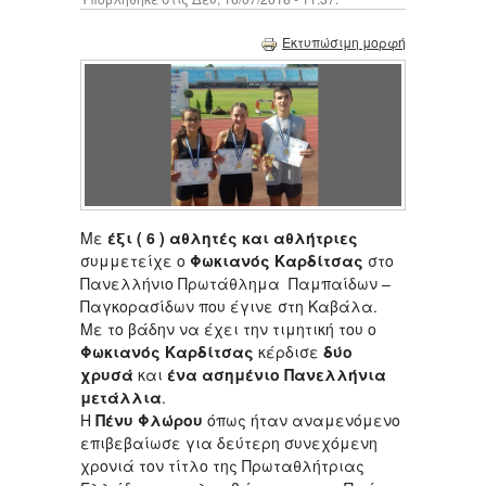
Εκτυπώσιμη μορφή
Με
έξι ( 6 ) αθλητές και αθλήτριες
συμμετείχε ο
Φωκιανός Καρδίτσας
στο
Πανελλήνιο Πρωτάθλημα Παμπαίδων –
Παγκορασίδων που έγινε στη Καβάλα.
Με το βάδην να έχει την τιμητική του ο
Φωκιανός Καρδίτσας
κέρδισε
δύο
χρυσά
και
ένα ασημένιο Πανελλήνια
μετάλλια
.
Η
Πένυ Φλώρου
όπως ήταν αναμενόμενο
επιβεβαίωσε για δεύτερη συνεχόμενη
χρονιά τον τίτλο της Πρωταθλήτριας