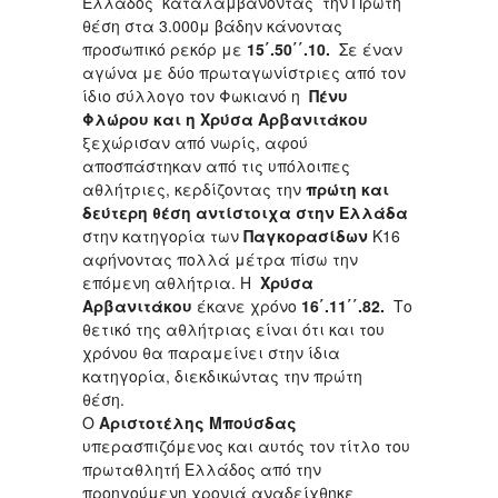
Ελλάδος καταλαμβάνοντας την Πρώτη
θέση στα 3.000μ βάδην κάνοντας
προσωπικό ρεκόρ με
15΄.50΄΄.10.
Σε έναν
αγώνα με δύο πρωταγωνίστριες από τον
ίδιο σύλλογο τον Φωκιανό η
Πένυ
Φλώρου και η Χρύσα
Αρβανιτάκου
ξεχώρισαν από νωρίς, αφού
αποσπάστηκαν από τις υπόλοιπες
αθλήτριες, κερδίζοντας την
πρώτη και
δεύτερη θέση αντίστοιχα στην Ελλάδα
στην κατηγορία των
Παγκορασίδων
Κ16
αφήνοντας πολλά μέτρα πίσω την
επόμενη αθλήτρια. Η
Χρύσα
Αρβανιτάκου
έκανε χρόνο
16΄.11΄΄.82.
Το
θετικό της αθλήτριας είναι ότι και του
χρόνου θα παραμείνει στην ίδια
κατηγορία, διεκδικώντας την πρώτη
θέση.
Ο
Αριστοτέλης Μπούσδας
υπερασπιζόμενος και αυτός τον τίτλο του
πρωταθλητή Ελλάδος από την
προηγούμενη χρονιά αναδείχθηκε