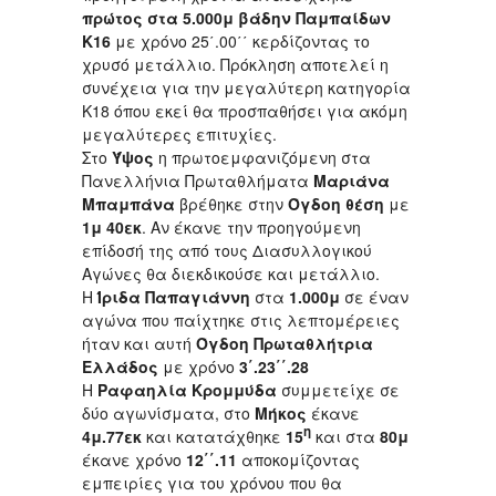
πρώτος στα
5.000μ βάδην Παμπαίδων
Κ16
με χρόνο 25΄.00΄΄ κερδίζοντας το
χρυσό μετάλλιο. Πρόκληση αποτελεί η
συνέχεια για την μεγαλύτερη κατηγορία
Κ18 όπου εκεί θα προσπαθήσει για ακόμη
μεγαλύτερες επιτυχίες.
Στο
Ύψος
η πρωτοεμφανιζόμενη στα
Πανελλήνια Πρωταθλήματα
Μαριάνα
Μπαμπάνα
βρέθηκε στην
Όγδοη θέση
με
1μ 40εκ
. Αν έκανε την προηγούμενη
επίδοσή της από τους Διασυλλογικού
Αγώνες θα διεκδικούσε και μετάλλιο.
Η
Ίριδα Παπαγιάννη
στα
1.000μ
σε έναν
αγώνα που παίχτηκε στις λεπτομέρειες
ήταν και αυτή
Όγδοη Πρωταθλήτρια
Ελλάδος
με χρόνο
3΄.23΄΄.28
Η
Ραφαηλία Κρομμύδα
συμμετείχε σε
δύο αγωνίσματα, στο
Μήκος
έκανε
η
4μ.77εκ
και κατατάχθηκε
15
και στα
80μ
έκανε χρόνο
12΄΄.11
αποκομίζοντας
εμπειρίες για του χρόνου που θα