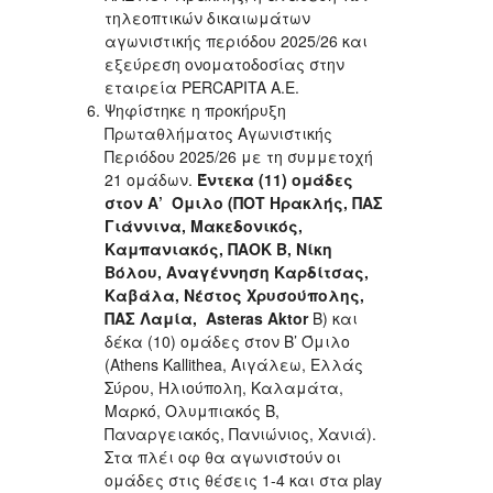
τηλεοπτικών δικαιωμάτων
αγωνιστικής περιόδου 2025/26 και
εξεύρεση ονοματοδοσίας στην
εταιρεία PERCAPITA Α.Ε.
Ψηφίστηκε η προκήρυξη
Πρωταθλήματος Αγωνιστικής
Περιόδου 2025/26 με τη συμμετοχή
21 ομάδων.
Έντεκα (11) ομάδες
στον Α’ Όμιλο (ΠΟΤ Ηρακλής, ΠΑΣ
Γιάννινα, Μακεδονικός,
Καμπανιακός, ΠΑΟΚ Β, Νίκη
Βόλου, Αναγέννηση Καρδίτσας,
Καβάλα, Νέστος Χρυσούπολης,
ΠΑΣ Λαμία, Asteras Aktor
B) και
δέκα (10) ομάδες στον Β’ Όμιλο
(Athens Kallithea, Αιγάλεω, Ελλάς
Σύρου, Ηλιούπολη, Καλαμάτα,
Μαρκό, Ολυμπιακός Β,
Παναργειακός, Πανιώνιος, Χανιά).
Στα πλέι οφ θα αγωνιστούν οι
ομάδες στις θέσεις 1-4 και στα play