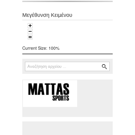
Μεγέθυνση Κειμένου
Current Size:
100%
Αναζήτηση
Φόρμα αναζήτησης