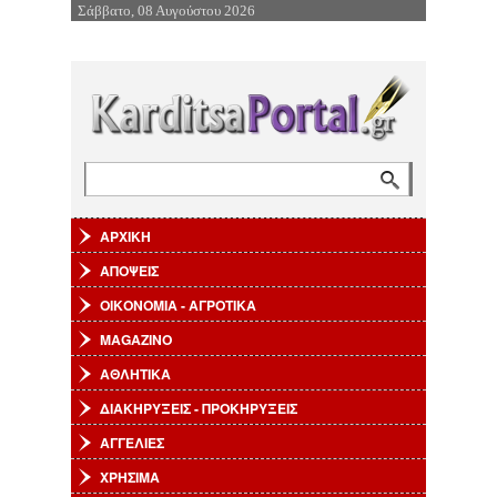
Σάββατο, 08 Αυγούστου 2026
Επιστροφή στην Πλοήγηση
Αναζήτηση
Φόρμα αναζήτησης
ΑΡΧΙΚΗ
ΑΠΟΨΕΙΣ
ΟΙΚΟΝΟΜΙΑ - ΑΓΡΟΤΙΚΑ
MAGAZINO
ΑΘΛΗΤΙΚΑ
ΔΙΑΚΗΡΥΞΕΙΣ - ΠΡΟΚΗΡΥΞΕΙΣ
ΑΓΓΕΛΙΕΣ
ΧΡΗΣΙΜΑ