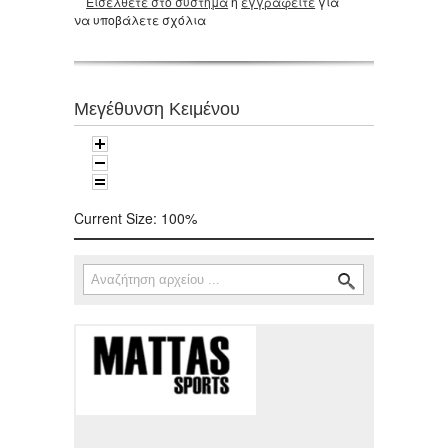
Εισέλθετε στο σύστημα
ή
εγγραφείτε
για
να υποβάλετε σχόλια
Μεγέθυνση Κειμένου
Current Size:
100%
Αναζήτηση
Φόρμα αναζήτησης