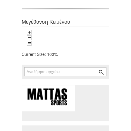
Μεγέθυνση Κειμένου
Current Size:
100%
Αναζήτηση
Φόρμα αναζήτησης