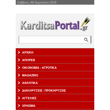
Σάββατο, 08 Αυγούστου 2026
Επιστροφή στην Πλοήγηση
Αναζήτηση
Φόρμα αναζήτησης
ΑΡΧΙΚΗ
ΑΠΟΨΕΙΣ
ΟΙΚΟΝΟΜΙΑ - ΑΓΡΟΤΙΚΑ
MAGAZINO
ΑΘΛΗΤΙΚΑ
ΔΙΑΚΗΡΥΞΕΙΣ - ΠΡΟΚΗΡΥΞΕΙΣ
ΑΓΓΕΛΙΕΣ
ΧΡΗΣΙΜΑ