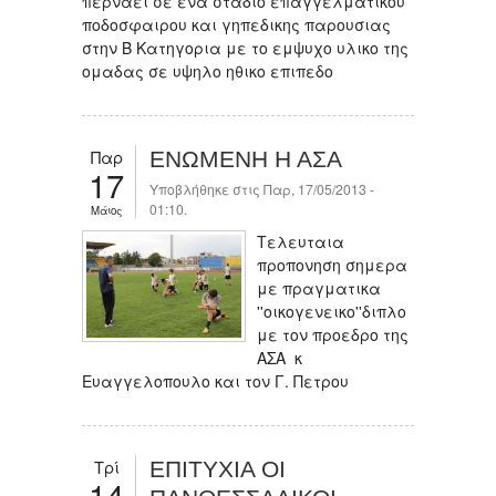
περναει σε ενα σταδιο επαγγελματικου
ποδοσφαιρου και γηπεδικης παρουσιας
στην Β Κατηγορια με το εμψυχο υλικο της
ομαδας σε υψηλο ηθικο επιπεδο
Παρ
ΕΝΩΜΕΝΗ Η ΑΣΑ
17
Υποβλήθηκε στις Παρ, 17/05/2013 -
01:10.
Μάιος
Τελευταια
προπονηση σημερα
με πραγματικα
''οικογενεικο''διπλο
με τον προεδρο της
ΑΣΑ κ
Ευαγγελοπουλο και τον Γ. Πετρου
Τρί
ΕΠΙΤΥΧΙΑ ΟΙ
14