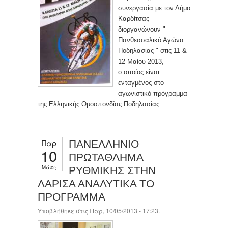
συνεργασία με τον Δήμο
Καρδίτσας
διοργανώνουν "
Πανθεσσαλικό Αγώνα
Ποδηλασίας " στις 11 &
12 Μαίου 2013,
ο οποίος είναι
ενταγμένος στο
αγωνιστικό πρόγραμμα
της Ελληνικής Ομοσπονδίας Ποδηλασίας.
Παρ
ΠΑΝΕΛΛΗΝΙΟ
10
ΠΡΩΤΑΘΛΗΜΑ
Μάιος
ΡΥΘΜΙΚΗΣ ΣΤΗΝ
ΛΑΡΙΣΑ ΑΝΑΛΥΤΙΚΑ ΤΟ
ΠΡΟΓΡΑΜΜΑ
Υποβλήθηκε στις Παρ, 10/05/2013 - 17:23.