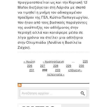
πραγματοποιείται ως και την Κυριακή 12
Μαΐου διεξάγεται στη Λάρισα με σκοπό
να τιμηθεί η μνήμη του αδικοχαμένου
προέδρου της ΓΕΛ, Κώστα Παπαγεωργίου,
που ήταν από τους βασικούς παράγοντες
της ανάπτυξης του αθλήματος στην
περιοχή αλλά και κατάφερε μέσα σε
λίγα χρόνια να στείλει μια αθλήτρια
στην Ολυμπιάδα (Λονδίνο η Βασιλεία
Ζάχου).
Σελίδες
« πρώτη
‹ προηγούμενη
…
225
226
227
228
229
230
231
232
233
επόμενη ›
τελευταία »
Φόρμα αναζήτησης
Αναζήτηση