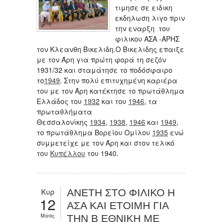
τιμησε σε ειδικη
εκδηλωση λιγο πριν
την εναρξη του
φιλικου ΑΣΑ -ΑΡΗΣ
τον Κλεανθη Βικελιδη.Ο Βικελιδης επαιξε
με τον Άρη για πρώτη φορά τη σεζόν
1931/32 και σταμάτησε το ποδόσφαιρο
το
1949
. Στην πολύ επιτυχημένη καριέρα
του με τον Άρη κατέκτησε το πρωτάθλημα
Ελλάδος του
1932
και του
1946
, τα
πρωταθλήματα
Θεσσαλονίκης
1934
,
1938
,
1946
και
1949
,
το πρωτάθλημα Βορείου Ομίλου
1935
ενώ
συμμετείχε με τον Άρη και στον τελικό
του
Κυπέλλου
του 1940.
Κυρ
ΑΝΕΤΗ ΣΤΟ ΦΙΛΙΚΟ Η
12
ΑΣΑ ΚΑΙ ΕΤΟΙΜΗ ΓΙΑ
Μάιος
ΤΗΝ Β ΕΘΝΙΚΗ ΜΕ