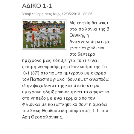
ΑΔΙΚΟ 1-1
Υποβλήθηκε στις Κυρ, 12/05/2013 - 22:26.
Με ανεση θα μπει
στα σαλονια της Β
Εθνικης η
Αναγγενηση και με
ενα παιχνιδι που
στο δευτερο
ημιχρονο μας εδειξε για το τι ειναι
ετοιμη να προσφερει στον κοσμο της.Το
0-1 (37') στο πρωτο ημιχρονο με σκορερ
τον Παπαστεργιανο ''δουλεψε'' αναποδα
στην ψυχολογια της και στο δευτερο
ημιχρονο εδειξε ποιος ειναι το αφεντικο
στο γηπεδο με ενα τερμα απο τον
Φλιουκα με καταπληκτικο σουτ η ομαδα
του Σακη Θεοδoσιαδη ισοφαρισε 1-1 τον
Αρη Θεσσαλονικης.