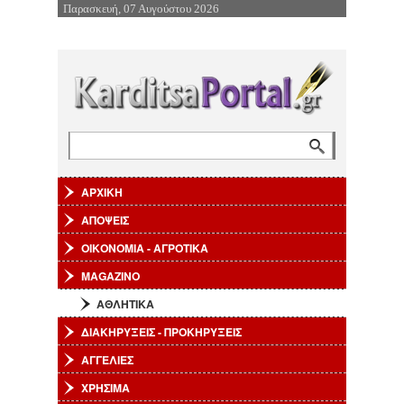
Παρασκευή, 07 Αυγούστου 2026
Επιστροφή στην Πλοήγηση
Φόρμα αναζήτησης
Αναζήτηση
ΑΡΧΙΚΗ
ΑΠΟΨΕΙΣ
ΟΙΚΟΝΟΜΙΑ - ΑΓΡΟΤΙΚΑ
MAGAZINO
ΑΘΛΗΤΙΚΑ
ΔΙΑΚΗΡΥΞΕΙΣ - ΠΡΟΚΗΡΥΞΕΙΣ
ΑΓΓΕΛΙΕΣ
ΧΡΗΣΙΜΑ