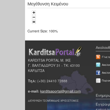
Μεγέθυνση Κειμένου
Current Size:
100%
Ακολουθ
Γίνετ
KARDITSA PORTAL Μ. ΙΚΕ
Γ. ΒΑΛΤΑΔΩΡΟΥ 31 - ΤΚ: 43100
Ακολου
ΚΑΡΔΙΤΣΑ
Ακολο
Τηλ:
(+30) 24410 72888
Παρακ
e-mail:
karditsaportal@gmail.com
Ενημερω
ΔΙΕΥΘΥΝΣΗ ΤΣΟΜΠΑΝΙΔΗΣ ΧΡΥΣΟΣΤΟΜΟΣ
Εγγραφε
ενημερω