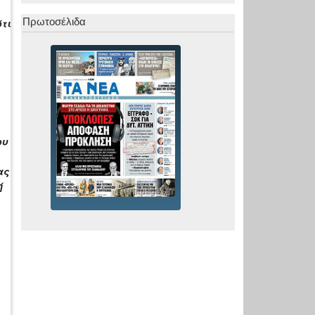
Πρωτοσέλιδα
τι
ου
ας
ή