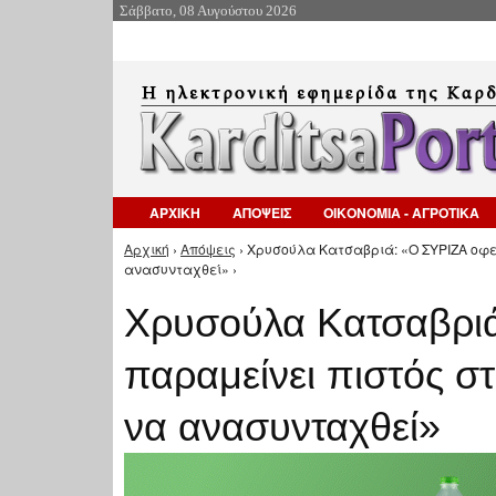
Σάββατο, 08 Αυγούστου 2026
ΑΡΧΙΚΗ
ΑΠΟΨΕΙΣ
ΟΙΚΟΝΟΜΙΑ - ΑΓΡΟΤΙΚΑ
Αρχική
›
Απόψεις
› Χρυσούλα Κατσαβριά: «Ο ΣΥΡΙΖΑ οφεί
Είστε εδώ
ανασυνταχθεί» ›
Χρυσούλα Κατσαβριά
παραμείνει πιστός στ
να ανασυνταχθεί»