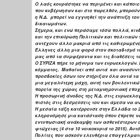
Ο λαός κουράστηκε να περιμένει και κάποιε
που κυβέρνησαν και στο παρελθόν, μπορούν 
η Ν.Δ. μπορεί να εγγυηθεί την ανάπτυξη το
δικαιωμάτων.
Σήμερα, και ενώ περάσαμε τόσα πολλά, κιν
και την επικύρωση Πολιτικών και πολιτικών
αντέχουν άλλο μακριά από τις καθιερωμένες
Έλληνες άλλη μια φορά στον σκοταδισμό τ
μας από τα συμφέροντα και τις διαθέσεις 
Ο ΣΥΡΙΖΑ πήρε το μήνυμα των ευρωεκλογών. 
κόμματος. Μαθαίνει από αυτά και ανασυντ
προσδοκίες όσων τον στήριξαν όλα αυτά τα
μια μεγαλύτερη μάχη, αυτή των βουλευτικώ
πορεία της χώρας στη μεταμνημονιακή εποχή
Η προσωρινή άνοδος της Ν.Δ. στις ευρωεκλογ
πιστός στις δεσμεύσεις του και άμεσα να α
Η μεσαία τάξη κατέρρευσε στην Ελλάδα το 2
κληρονόμησε μια κατάσταση όπου έπρεπε να
εντυπωσιακή ανάκαμψη των ασθενέστερων στ
φτώχειας (4 στα 10 νοικοκυριά το 2015). Αυτ
Πολίτες που ασκούν ελευθέρια επαγγέλματα,