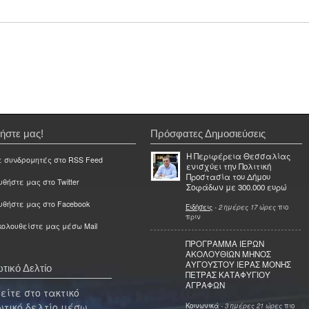
ήστε μας!
Πρόσφατες Δημοσιεύσεις
Η Περιφέρεια Θεσσαλίας
ε συνδρομητές στο RSS Feed
ενισχύει την Πολιτική
Προστασία του Δήμου
θήστε μας στο Twitter
Σοφάδων με 300.000 ευρώ
υθήστε μας στο Facebook
Ειδήσεις
-
2 ημέρες 17 ώρες
πιο
πριν
ολουθείστε μας μέσω Mail
ΠΡΟΓΡΑΜΜΑ ΙΕΡΩΝ
ΑΚΟΛΟΥΘΙΩΝ ΜΗΝΟΣ
ΑΥΓΟΥΣΤΟΥ ΙΕΡΑΣ ΜΟΝΗΣ
τικό Δελτίο
ΠΕΤΡΑΣ ΚΑΤΑΦΥΓΙΟΥ
ΑΓΡΑΦΩΝ
ίτε στο τακτικό
τικό δελτίο μέσω
Κοινωνικά
-
3 ημέρες 21 ώρες
πιο