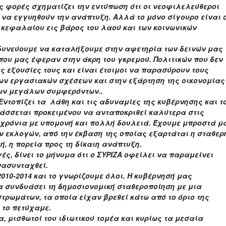
ς φορές σχηματίζει την εντύπωση ότι οι νεοφιλελεύθεροι
να εγγυηθούν την ανάπτυξη. Αλλά το μόνο σίγουρο είναι ό
υ κεφαλαίου εις βάρος του λαού και των κοινωνικών
δυνεύουμε να καταλήξουμε στην αφετηρία των δεινών μας
 που μας έφεραν στην άκρη του γκρεμού. Πολιτικών που δεν
 εξουσίες τους και είναι έτοιμοι να παρασύρουν τους
ων εργασιακών σχέσεων και στην εξάρτηση της οικονομίας
των μεγάλων συμφερόντων..
Εντοπίζει τα λάθη και τις αδυναμίες της κυβέρνησης και τ
άσσεται προκειμένου να ανταποκριθεί καλύτερα στις
 χρόνια με υπομονή και πολλή δουλειά. Έχουμε μπροστά μ
ν εκλογών, από την έκβαση της οποίας εξαρτάται η σταθερ
, η πορεία προς τη δίκαιη ανάπτυξη.
ές, δίνει το μήνυμα ότι ο ΣΥΡΙΖΑ οφείλει να παραμείνει
νασυνταχθεί.
010-2014 και το γνωρίζουμε όλοι. Η κυβέρνησή μας
 συνδυάσει τη δημοσιονομική σταθεροποίηση με μια
ρωμάτων, τα οποία είχαν βρεθεί κάτω από το όριο της
ό το πετύχαμε.
 μισθωτοί του ιδιωτικού τομέα και κυρίως τα μεσαία