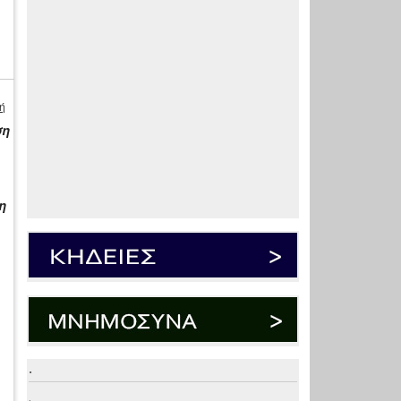
ή
ση
η
.
.