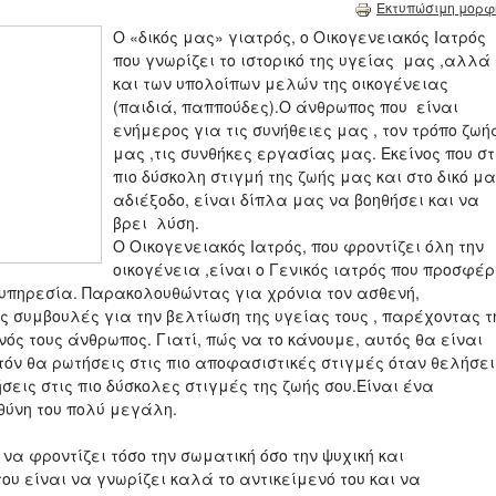
Εκτυπώσιμη μορφ
Ο «δικός μας» γιατρός, ο Οικογενειακός Ιατρός
που γνωρίζει το ιστορικό της υγείας μας ,αλλά
και των υπολοίπων μελών της οικογένειας
(παιδιά, παππούδες).Ο άνθρωπος που είναι
ενήμερος για τις συνήθειες μας , τον τρόπο ζωή
μας ,τις συνθήκες εργασίας μας. Εκείνος που στ
πιο δύσκολη στιγμή της ζωής μας και στο δικό μ
αδιέξοδο, είναι δίπλα μας να βοηθήσει και να
βρει λύση.
Ο Οικογενειακός Ιατρός, που φροντίζει όλη την
οικογένεια ,είναι ο Γενικός ιατρός που προσφέρ
ή υπηρεσία. Παρακολουθώντας για χρόνια τον ασθενή,
ς συμβουλές για την βελτίωση της υγείας τους , παρέχοντας τ
νός τους άνθρωπος. Γιατί, πώς να το κάνουμε, αυτός θα είναι
τόν θα ρωτήσεις στις πιο αποφασιστικές στιγμές όταν θελήσει
εις στις πιο δύσκολες στιγμές της ζωής σου.Είναι ένα
θύνη του πολύ μεγάλη.
να φροντίζει τόσο την σωματική όσο την ψυχική και
ου είναι να γνωρίζει καλά το αντικείμενό του και να