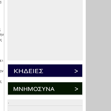
ή
ς
ην
ας
ει
ην
ς
.
.