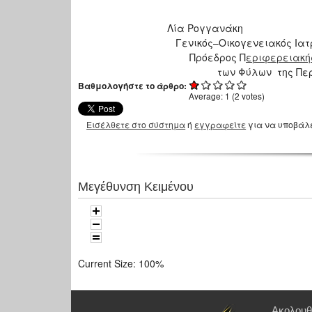
Λία Ρογγανάκη
Γενικός–Οικογενειακός Ιατρ
Πρόεδρος Π
εριφε
των Φύλων της Περι
Βαθμολογήστε το άρθρο:
Average:
1
(
2
votes)
Εισέλθετε στο σύστημα
ή
εγγραφείτε
για να υποβάλ
Μεγέθυνση Κειμένου
Current Size:
100%
Ακολουθ