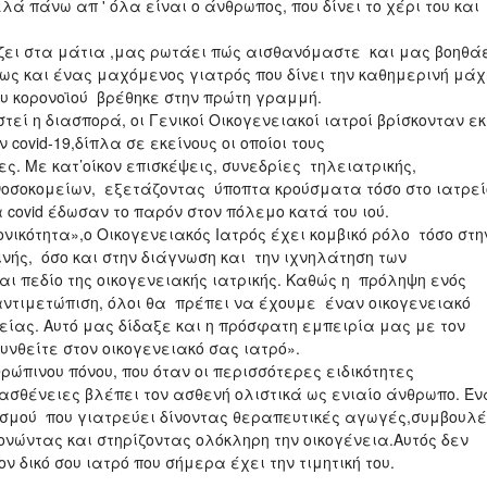
λά πάνω απ ' όλα είναι ο άνθρωπος, που δίνει το χέρι του και
τάζει στα μάτια ,μας ρωτάει πώς αισθανόμαστε και μας βοηθά
μως και ένας μαχόμενος γιατρός που δίνει την καθημερινή μάχ
ου κορονοϊού βρέθηκε στην πρώτη γραμμή.
τεί η διασπορά, οι Γενικοί Οικογενειακοί ιατροί βρίσκονταν εκ
 covid-19,δίπλα σε εκείνους οι οποίοι τους
. Με κατ’οίκον επισκέψεις, συνεδρίες τηλειατρικής,
οσοκομείων, εξετάζοντας ύποπτα κρούσματα τόσο στο ιατρεί
covid έδωσαν το παρόν στον πόλεμο κατά του ιού.
νικότητα»,ο Οικογενειακός Ιατρός έχει κομβικό ρόλο τόσο στη
ινής, όσο και στην διάγνωση και την ιχνηλάτηση των
αι πεδίο της οικογενειακής ιατρικής. Καθώς η πρόληψη ενός
αντιμετώπιση, όλοι θα πρέπει να έχουμε έναν οικογενειακό
είας. Αυτό μας δίδαξε και η πρόσφατη εμπειρία μας με τον
υνθείτε στον οικογενειακό σας ιατρό».
θρώπινου πόνου, που όταν οι περισσότερες ειδικότητες
ασθένειες βλέπει τον ασθενή ολιστικά ως ενιαίο άνθρωπο. Έν
ισμού που γιατρεύει δίνοντας θεραπευτικές αγωγές,συμβουλ
ώντας και στηρίζοντας ολόκληρη την οικογένεια.Αυτός δεν
ν δικό σου ιατρό που σήμερα έχει την τιμητική του.