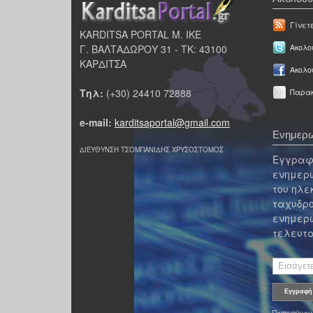
Γίνετ
KARDITSA PORTAL Μ. ΙΚΕ
Γ. ΒΑΛΤΑΔΩΡΟΥ 31 - ΤΚ: 43100
Ακολου
ΚΑΡΔΙΤΣΑ
Ακολο
Τηλ:
(+30) 24410 72888
Παρακ
e-mail:
karditsaportal@gmail.com
Ενημερω
ΔΙΕΥΘΥΝΣΗ ΤΣΟΜΠΑΝΙΔΗΣ ΧΡΥΣΟΣΤΟΜΟΣ
Εγγραφε
ενημερω
του ηλε
ταχυδρο
ενημερω
τελευτα
Προηγούμεν