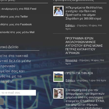
Η Περιφέρεια Θεσσαλίας
ε συνδρομητές στο RSS Feed
ενισχύει την Πολιτική
Προστασία του Δήμου
θήστε μας στο Twitter
Σοφάδων με 300.000 ευρώ
υθήστε μας στο Facebook
Ειδήσεις
-
2 ημέρες 10 ώρες
πιο
πριν
ολουθείστε μας μέσω Mail
ΠΡΟΓΡΑΜΜΑ ΙΕΡΩΝ
ΑΚΟΛΟΥΘΙΩΝ ΜΗΝΟΣ
ΑΥΓΟΥΣΤΟΥ ΙΕΡΑΣ ΜΟΝΗΣ
τικό Δελτίο
ΠΕΤΡΑΣ ΚΑΤΑΦΥΓΙΟΥ
ΑΓΡΑΦΩΝ
ίτε στο τακτικό
τικό δελτίο μέσω
Κοινωνικά
-
3 ημέρες 14 ώρες
πιο
πριν
κτρονικού
μείου σας και
ΠΡΩΤΗ ΓΙΑ ΤΗΝ ΑΣΑ
θείτε με τα
Ειδήσεις
-
4 ημέρες 1 ώρα
πιο πριν
ία νέα!
Στο νομοσχέδιο για την
απορρόφηση των δημοτικών
φορέων από τις ανώνυμες
εταιρείες ΕΥΔΑΠ και ΕΥΑΘ,
που ψηφίζεται σήμερα,
αντιτίθενται επιστήμονες,
α τεύχη