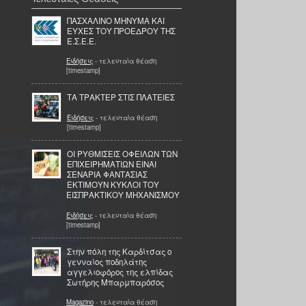
ΠΑΣΧΑΛΙΝΟ ΜΗΝΥΜΑ ΚΑΙ
ΕΥΧΕΣ ΤΟΥ ΠΡΟΕΔΡΟΥ ΤΗΣ
Ε.Σ.Ε.Ε.
Ειδήσεις
- τελευταία θέαση
[timestamp]
ΤΑ ΤΡΑΚΤΕΡ ΣΤΙΣ ΠΛΑΤΕΙΕΣ
Ειδήσεις
- τελευταία θέαση
[timestamp]
ΟΙ ΡΥΘΜΙΣΕΙΣ ΟΦΕΙΛΩΝ ΤΩΝ
ΕΠΙΧΕΙΡΗΜΑΤΙΩΝ ΕΙΝΑΙ
ΣΕΝΑΡΙΑ ΦΑΝΤΑΣΙΑΣ
ΕΚΤΙΜΟΥΝ ΚΥΚΛΟΙ ΤΟΥ
ΕΙΣΠΡΑΚΤΙΚΟΥ ΜΗΧΑΝΙΣΜΟΥ
Ειδήσεις
- τελευταία θέαση
[timestamp]
Στην πόλη της Καρδίτσας ο
γενναίος ποδηλάτης
αγγελιοφόρος της ελπίδας
Σωτήρης Μπαρμπαρόσος
Magazino
- τελευταία θέαση