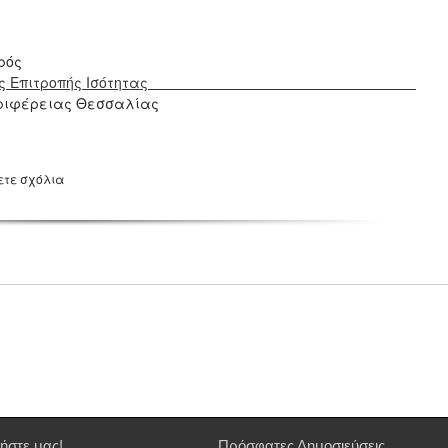
ός
ρειακής Επιτροπής Ισότητας
φέρειας Θεσσαλίας
ετε σχόλια
ήστε μας!
Πρόσφατες Δημοσιεύσεις