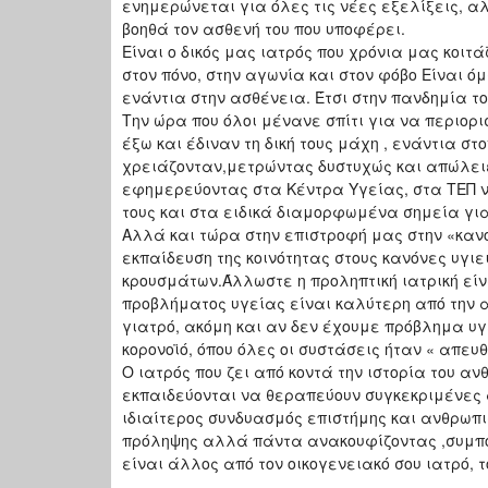
ενημερώνεται για όλες τις νέες εξελίξεις, αλ
βοηθά τον ασθενή του που υποφέρει.
Είναι ο δικός μας ιατρός που χρόνια μας κοι
στον πόνο, στην αγωνία και στον φόβο Είναι ό
ενάντια στην ασθένεια. Έτσι στην πανδημία τ
Την ώρα που όλοι μένανε σπίτι για να περιορισ
έξω και έδιναν τη δική τους μάχη , ενάντια στον
χρειάζονταν,μετρώντας δυστυχώς και απώλειες
εφημερεύοντας στα Κέντρα Υγείας, στα ΤΕΠ ν
τους και στα ειδικά διαμορφωμένα σημεία για 
Αλλά και τώρα στην επιστροφή μας στην «κανο
εκπαίδευση της κοινότητας στους κανόνες υγιε
κρουσμάτων.Άλλωστε η προληπτική ιατρική είν
προβλήματος υγείας είναι καλύτερη από την 
γιατρό, ακόμη και αν δεν έχουμε πρόβλημα υγ
κορονοϊό, όπου όλες οι συστάσεις ήταν « απευθ
Ο ιατρός που ζει από κοντά την ιστορία του αν
εκπαιδεύονται να θεραπεύουν συγκεκριμένες 
ιδιαίτερος συνδυασμός επιστήμης και ανθρωπ
πρόληψης αλλά πάντα ανακουφίζοντας ,συμπον
είναι άλλος από τον οικογενειακό σου ιατρό, το