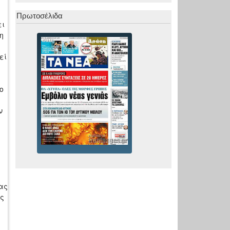
Πρωτοσέλιδα
ει
η
εί
ο
ν
ας
ές