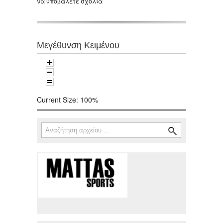
να υποβάλετε σχόλια
Μεγέθυνση Κειμένου
Current Size:
100%
Αναζήτηση
Φόρμα αναζήτησης