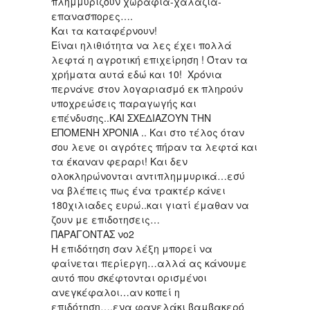
πλημμυρίζουν χωραφια-χαλαζια-
επανασπορες….
Και τα καταφέρνουν!
Είναι ηλιθιότητα να λες έχει πολλά
λεφτά η αγροτική επιχείρηση ! Όταν τα
χρήματα αυτά εδώ και 10! Χρόνια
περνάνε στον λογαριασμό εκ πληρούν
υποχρεώσεις παραγωγής και
επένδυσης..ΚΑΙ ΣΧΕΔΙΑΖΟΥΝ ΤΗΝ
ΕΠΟΜΕΝΗ ΧΡΟΝΙΑ .. Και στο τέλος όταν
σου λενε οι αγρότες πήραν τα λεφτά και
τα έκαναν φεραρι! Και δεν
ολοκληρώνονται αντιπλημμυρικά…εσύ
να βλέπεις πως ένα τρακτέρ κάνει
180χιλιαδες ευρώ..και γιατί έμαθαν να
ζουν με επιδοτησεις…
ΠΑΡΑΓΟΝΤΑΣ νο2
Η επιδότηση σαν λέξη μπορεί να
φαίνεται περίεργη…αλλά ας κάνουμε
αυτό που σκέφτονται ορισμένοι
ανεγκέφαλοι…αν κοπεί η
επιδότηση….ενα φανελάκι βαμβακερό