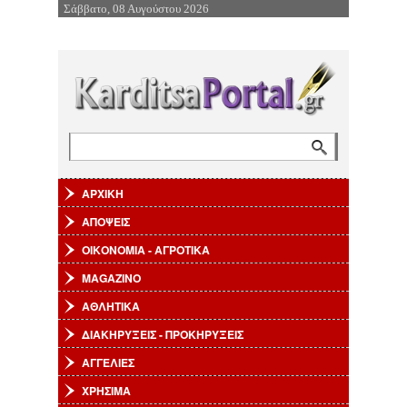
Σάββατο, 08 Αυγούστου 2026
Επιστροφή στην Πλοήγηση
Αναζήτηση
Φόρμα αναζήτησης
ΑΡΧΙΚΗ
ΑΠΟΨΕΙΣ
ΟΙΚΟΝΟΜΙΑ - ΑΓΡΟΤΙΚΑ
MAGAZINO
ΑΘΛΗΤΙΚΑ
ΔΙΑΚΗΡΥΞΕΙΣ - ΠΡΟΚΗΡΥΞΕΙΣ
ΑΓΓΕΛΙΕΣ
ΧΡΗΣΙΜΑ