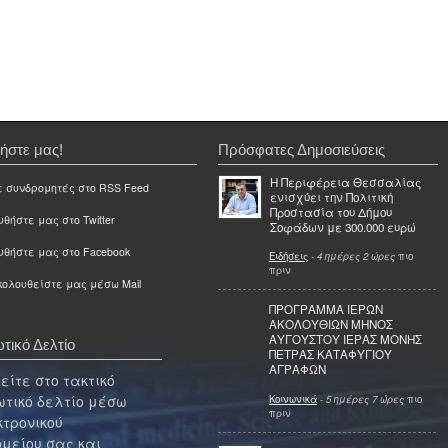
ήστε μας!
Πρόσφατες Δημοσιεύσεις
Η Περιφέρεια Θεσσαλίας
ε συνδρομητές στο RSS Feed
ενισχύει την Πολιτική
Προστασία του Δήμου
θήστε μας στο Twitter
Σοφάδων με 300.000 ευρώ
υθήστε μας στο Facebook
Ειδήσεις
-
4 ημέρες 2 ώρες
πιο
πριν
ολουθείστε μας μέσω Mail
ΠΡΟΓΡΑΜΜΑ ΙΕΡΩΝ
ΑΚΟΛΟΥΘΙΩΝ ΜΗΝΟΣ
ΑΥΓΟΥΣΤΟΥ ΙΕΡΑΣ ΜΟΝΗΣ
τικό Δελτίο
ΠΕΤΡΑΣ ΚΑΤΑΦΥΓΙΟΥ
ΑΓΡΑΦΩΝ
ίτε στο τακτικό
τικό δελτίο μέσω
Κοινωνικά
-
5 ημέρες 7 ώρες
πιο
πριν
κτρονικού
μείου σας και