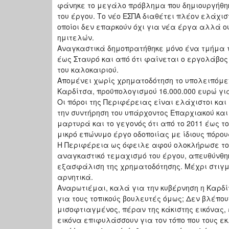
φάνηκε το μεγάλο πρόβλημα που δημιουργήθηκ
του έργου. Το νέο ΕΣΠΑ διαθέτει πλέον ελάχισ
οποίοι δεν επαρκούν όχι για νέα έργα αλλά 
ημιτελών.
Αναγκαστικά δημοπρατήθηκε μόνο ένα τμήμα 
έως Σταυρό και από ότι φαίνεται ο εργολάβος
του καλοκαιριού.
Απομένει χωρίς χρηματοδότηση το υπολειπόμε
Καρδίτσα, προϋπολογισμού 16.000.000 ευρώ για
Οι πόροι της Περιφέρειας είναι ελάχιστοι και
την συντήρηση του υπάρχοντος Επαρχιακού και Ε
μαρτυρά και το γεγονός ότι από το 2011 έως τ
μικρό επώνυμο έργο οδοποιίας με ίδιους πόρου
Η Περιφέρεια ως όφειλε αφού ολοκλήρωσε το
αναγκαστικό τεμαχισμό του έργου, απευθύνθηκ
εξασφάλιση της χρηματοδότησης. Μέχρι στιγ
αρνητικά.
Αναρωτιέμαι, καλά για την κυβέρνηση η Καρδί
για τους τοπικούς βουλευτές όμως; Δεν βλέπου
μισοφτιαγμένος, πέραν της κάκιστης εικόνας, ε
εικόνα επιφυλάσσουν για τον τόπο που τους εκ