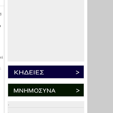
ή
α
τί
.
.
.