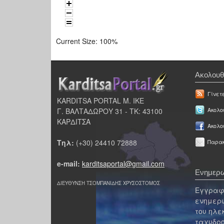
Current Size:
100%
Ακολουθ
Γίνετ
KARDITSA PORTAL Μ. ΙΚΕ
Γ. ΒΑΛΤΑΔΩΡΟΥ 31 - ΤΚ: 43100
Ακολου
ΚΑΡΔΙΤΣΑ
Ακολο
Τηλ:
(+30) 24410 72888
Παρακ
e-mail:
karditsaportal@gmail.com
Ενημερω
ΔΙΕΥΘΥΝΣΗ ΤΣΟΜΠΑΝΙΔΗΣ ΧΡΥΣΟΣΤΟΜΟΣ
Εγγραφε
ενημερω
του ηλε
ταχυδρο