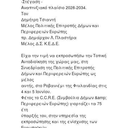
-Στέγαση -
Αναπτυξιακό πλαίσιο 2028-2034.
Του
Δημήτρη Τσιαντή
Μέλος Πολιτικής Επιτροπής Δήμων και
Περιφερειών Ευρώπης
πρ. Δημάρχου Λ. Πλαστήρα
Μέλος Δ.Σ. Κ.Ε.Δ.Ε.
Είχα την τιμή να εκπροσωπήσω την Τοπική
Αυτοδιοίκηση της χώρας μας, στη
Συνεδρίαση της Πολιτικής Επιτροπής
Δήμων και Περιφερειών Ευρώπης ως
μέλος
αυτής, στο Ροβανιέμι της Φινλανδίας στις
4 και 5 Ιουνίου.
Φέτος το C.C.R.E. (Συμβούλιο Δήμων &amp;
Περιφερειών Ευρώπης) γιορτάζει τα 75
έτη
ύπαρξής του, στην υπηρεσία της
εκπροσώπησης και της ενίσχυσης των
Ευρωπαϊκών