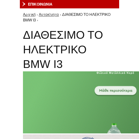
ΕΠΙΚΟΙΝΩΝΙΑ
Αρχική
›
Αυτοκίνητο
› ΔΙΑΘΕΣΙΜΟ ΤO ΗΛΕΚΤΡΙΚΟ
Είστε εδώ
BMW I3 ›
ΔΙΑΘΕΣΙΜΟ ΤO
ΗΛΕΚΤΡΙΚΟ
BMW I3