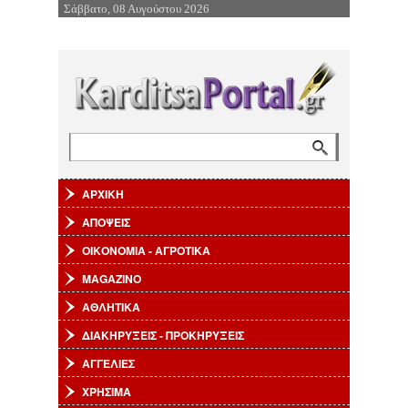
Σάββατο, 08 Αυγούστου 2026
Επιστροφή στην Πλοήγηση
Αναζήτηση
Φόρμα αναζήτησης
ΑΡΧΙΚΗ
ΑΠΟΨΕΙΣ
ΟΙΚΟΝΟΜΙΑ - ΑΓΡΟΤΙΚΑ
MAGAZINO
ΑΘΛΗΤΙΚΑ
ΔΙΑΚΗΡΥΞΕΙΣ - ΠΡΟΚΗΡΥΞΕΙΣ
ΑΓΓΕΛΙΕΣ
ΧΡΗΣΙΜΑ