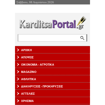
Σάββατο, 08 Αυγούστου 2026
Επιστροφή στην Πλοήγηση
Αναζήτηση
Φόρμα αναζήτησης
ΑΡΧΙΚΗ
ΑΠΟΨΕΙΣ
ΟΙΚΟΝΟΜΙΑ - ΑΓΡΟΤΙΚΑ
MAGAZINO
ΑΘΛΗΤΙΚΑ
ΔΙΑΚΗΡΥΞΕΙΣ - ΠΡΟΚΗΡΥΞΕΙΣ
ΑΓΓΕΛΙΕΣ
ΧΡΗΣΙΜΑ