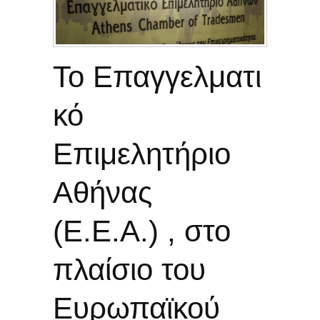
Το Επαγγελματι
κό
Επιμελητήριο
Αθήνας
(Ε.Ε.Α.) , στο
πλαίσιο του
Ευρωπαϊκού