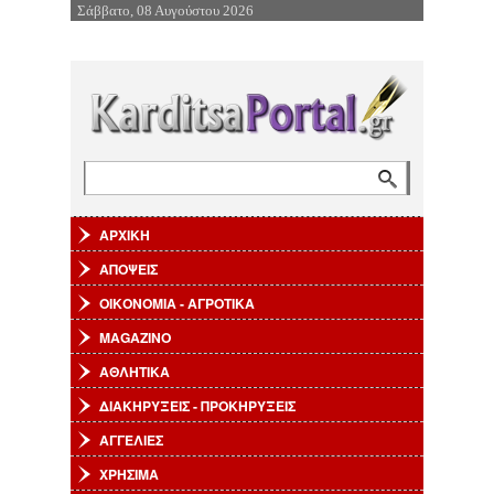
Σάββατο, 08 Αυγούστου 2026
Επιστροφή στην Πλοήγηση
Αναζήτηση
Φόρμα αναζήτησης
ΑΡΧΙΚΗ
ΑΠΟΨΕΙΣ
ΟΙΚΟΝΟΜΙΑ - ΑΓΡΟΤΙΚΑ
MAGAZINO
ΑΘΛΗΤΙΚΑ
ΔΙΑΚΗΡΥΞΕΙΣ - ΠΡΟΚΗΡΥΞΕΙΣ
ΑΓΓΕΛΙΕΣ
ΧΡΗΣΙΜΑ