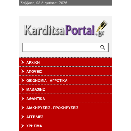
Σάββατο, 08 Αυγούστου 2026
Επιστροφή στην Πλοήγηση
Αναζήτηση
Φόρμα αναζήτησης
ΑΡΧΙΚΗ
ΑΠΟΨΕΙΣ
ΟΙΚΟΝΟΜΙΑ - ΑΓΡΟΤΙΚΑ
MAGAZINO
ΑΘΛΗΤΙΚΑ
ΔΙΑΚΗΡΥΞΕΙΣ - ΠΡΟΚΗΡΥΞΕΙΣ
ΑΓΓΕΛΙΕΣ
ΧΡΗΣΙΜΑ