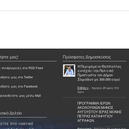
ήστε μας!
Πρόσφατες Δημοσιεύσεις
Η Περιφέρεια Θεσσαλίας
ε συνδρομητές στο RSS Feed
ενισχύει την Πολιτική
Προστασία του Δήμου
θήστε μας στο Twitter
Σοφάδων με 300.000 ευρώ
υθήστε μας στο Facebook
Ειδήσεις
-
1ημέρα 20 ώρες
πιο
πριν
ολουθείστε μας μέσω Mail
ΠΡΟΓΡΑΜΜΑ ΙΕΡΩΝ
ΑΚΟΛΟΥΘΙΩΝ ΜΗΝΟΣ
ΑΥΓΟΥΣΤΟΥ ΙΕΡΑΣ ΜΟΝΗΣ
τικό Δελτίο
ΠΕΤΡΑΣ ΚΑΤΑΦΥΓΙΟΥ
ΑΓΡΑΦΩΝ
ίτε στο τακτικό
Κοινωνικά
-
3 ημέρες 51 λεπτά
πιο