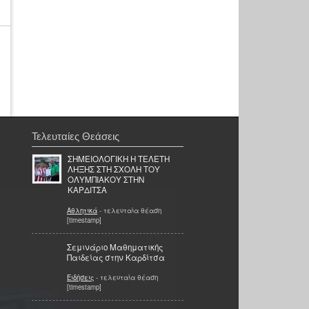
Τελευταίες Θεάσεις
ΣΗΜΕΙΟΛΟΓΙΚΗ Η ΤΕΛΕΤΗ
ΛΗΞΗΣ ΣΤΗ ΣΧΟΛΗ ΤΟΥ
ΟΛΥΜΠΙΑΚΟΥ ΣΤΗΝ
ΚΑΡΔΙΤΣΑ
Αθλητικά
- τελευταία θέαση
[timestamp]
Σεμινάριο Μαθηματικής
Παιδείας στην Καρδίτσα
Ειδήσεις
- τελευταία θέαση
[timestamp]