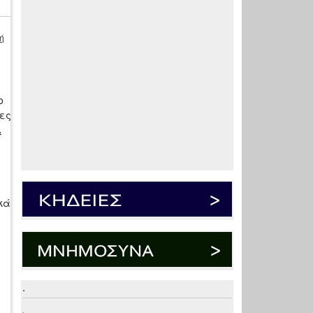
ή
ο
γες
.
κά
.
.