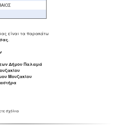
ΒΑΙΟΣ
μας είναι τα παρακάτω
τσας
.
ν
σεων Δήμου Παλαμά
ουζακίου
μου Μουζακίου
λαστήρα
ετε σχόλια