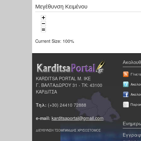
Μεγέθυνση Κειμένου
Current Size:
100%
Ακολουθ
Γίνετ
KARDITSA PORTAL Μ. ΙΚΕ
Γ. ΒΑΛΤΑΔΩΡΟΥ 31 - ΤΚ: 43100
Ακολου
ΚΑΡΔΙΤΣΑ
Ακολο
Τηλ:
(+30) 24410 72888
Παρακ
e-mail:
karditsaportal@gmail.com
Ενημερω
ΔΙΕΥΘΥΝΣΗ ΤΣΟΜΠΑΝΙΔΗΣ ΧΡΥΣΟΣΤΟΜΟΣ
Εγγραφε