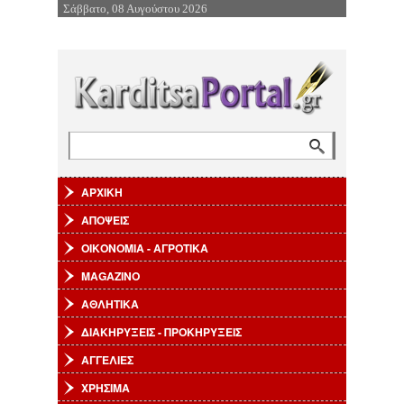
Σάββατο, 08 Αυγούστου 2026
Επιστροφή στην Πλοήγηση
Αναζήτηση
Φόρμα αναζήτησης
ΑΡΧΙΚΗ
ΑΠΟΨΕΙΣ
ΟΙΚΟΝΟΜΙΑ - ΑΓΡΟΤΙΚΑ
MAGAZINO
ΑΘΛΗΤΙΚΑ
ΔΙΑΚΗΡΥΞΕΙΣ - ΠΡΟΚΗΡΥΞΕΙΣ
ΑΓΓΕΛΙΕΣ
ΧΡΗΣΙΜΑ