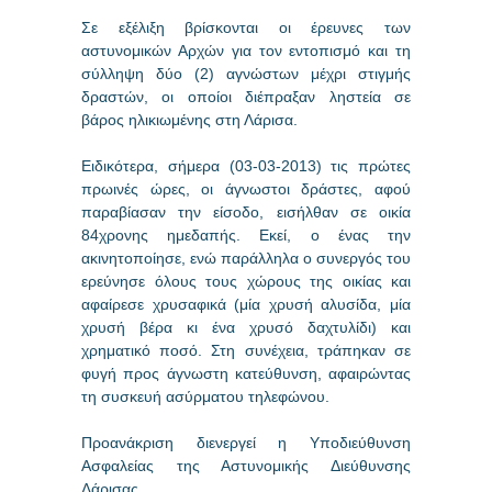
Σε εξέλιξη βρίσκονται οι έρευνες των
αστυνομικών Αρχών για τον εντοπισμό και τη
σύλληψη δύο (2) αγνώστων μέχρι στιγμής
δραστών, οι οποίοι διέπραξαν ληστεία σε
βάρος ηλικιωμένης στη Λάρισα.
Ειδικότερα, σήμερα (03-03-2013) τις πρώτες
πρωινές ώρες, οι άγνωστοι δράστες, αφού
παραβίασαν την είσοδο, εισήλθαν σε οικία
84χρονης ημεδαπής. Εκεί, ο ένας την
ακινητοποίησε, ενώ παράλληλα ο συνεργός του
ερεύνησε όλους τους χώρους της οικίας και
αφαίρεσε χρυσαφικά (μία χρυσή αλυσίδα, μία
χρυσή βέρα κι ένα χρυσό δαχτυλίδι) και
χρηματικό ποσό. Στη συνέχεια, τράπηκαν σε
φυγή προς άγνωστη κατεύθυνση, αφαιρώντας
τη συσκευή ασύρματου τηλεφώνου.
Προανάκριση διενεργεί η Υποδιεύθυνση
Ασφαλείας της Αστυνομικής Διεύθυνσης
Λάρισας.