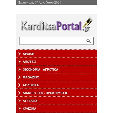
Παρασκευή, 07 Αυγούστου 2026
Επιστροφή στην Πλοήγηση
Αναζήτηση
Φόρμα αναζήτησης
ΑΡΧΙΚΗ
ΑΠΟΨΕΙΣ
ΟΙΚΟΝΟΜΙΑ - ΑΓΡΟΤΙΚΑ
MAGAZINO
ΑΘΛΗΤΙΚΑ
ΔΙΑΚΗΡΥΞΕΙΣ - ΠΡΟΚΗΡΥΞΕΙΣ
ΑΓΓΕΛΙΕΣ
ΧΡΗΣΙΜΑ