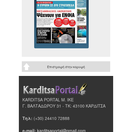
Επιστροφή στην κορυφή
KARDITSA PORTAL Μ. ΙΚΕ
Γ. ΒΑΛΤΑΔΩΡΟΥ 31 - ΤΚ: 43100 ΚΑΡΔΙΤΣΑ
Τηλ:
(+30) 24410 72888
e-mail:
karditsaportal@gmail.com