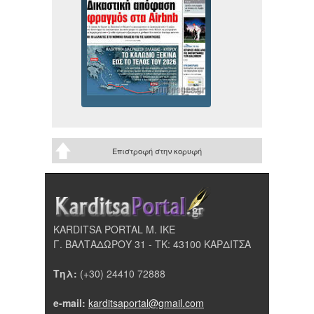
Επιστροφή στην κορυφή
KARDITSA PORTAL Μ. ΙΚΕ
Γ. ΒΑΛΤΑΔΩΡΟΥ 31 - ΤΚ: 43100 ΚΑΡΔΙΤΣΑ
Τηλ:
(+30) 24410 72888
e-mail:
karditsaportal@gmail.com