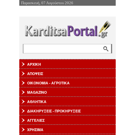
Παρασκευή, 07 Αυγούστου 2026
Επιστροφή στην Πλοήγηση
Αναζήτηση
Φόρμα αναζήτησης
ΑΡΧΙΚΗ
ΑΠΟΨΕΙΣ
ΟΙΚΟΝΟΜΙΑ - ΑΓΡΟΤΙΚΑ
MAGAZINO
ΑΘΛΗΤΙΚΑ
ΔΙΑΚΗΡΥΞΕΙΣ - ΠΡΟΚΗΡΥΞΕΙΣ
ΑΓΓΕΛΙΕΣ
ΧΡΗΣΙΜΑ