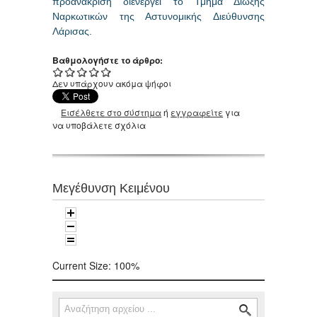
προανάκριση διενεργεί το Τμήμα Δίωξης
Ναρκωτικών της Αστυνομικής Διεύθυνσης
Λάρισας.
Βαθμολογήστε το άρθρο:
Δεν υπάρχουν ακόμα ψήφοι
Εισέλθετε στο σύστημα
ή
εγγραφείτε
για
να υποβάλετε σχόλια
Μεγέθυνση Κειμένου
Current Size:
100%
Αναζήτηση
Φόρμα αναζήτησης