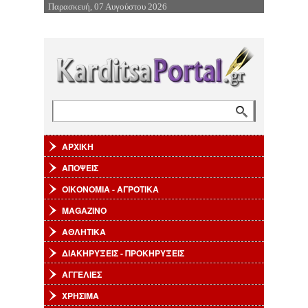
Παρασκευή, 07 Αυγούστου 2026
Επιστροφή στην Πλοήγηση
Αναζήτηση
Φόρμα αναζήτησης
ΑΡΧΙΚΗ
ΑΠΟΨΕΙΣ
ΟΙΚΟΝΟΜΙΑ - ΑΓΡΟΤΙΚΑ
MAGAZINO
ΑΘΛΗΤΙΚΑ
ΔΙΑΚΗΡΥΞΕΙΣ - ΠΡΟΚΗΡΥΞΕΙΣ
ΑΓΓΕΛΙΕΣ
ΧΡΗΣΙΜΑ