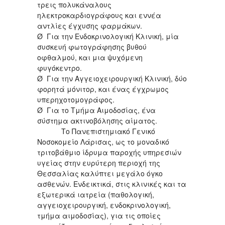
τρεις πολυκάναλους
ηλεκτροκαρδιογράφους και εννέα
αντλίες έγχυσης φαρμάκων.
Ø Για την Ενδοκρινολογική Κλινική, μία
συσκευή φωτογράφησης βυθού
οφθαλμού, και μια ψυχόμενη
φυγόκεντρο.
Ø Για την Αγγειοχειρουργική Κλινική, δύο
φορητά μόνιτορ, και ένας έγχρωμος
υπερηχοτομογράφος.
Ø Για το Τμήμα Αιμοδοσίας, ένα
σύστημα ακτινοβόλησης αίματος.
Το Πανεπιστημιακό Γενικό
Νοσοκομείο Λάρισας, ως το μοναδικό
τριτοβάθμιο ίδρυμα παροχής υπηρεσιών
υγείας στην ευρύτερη περιοχή της
Θεσσαλίας καλύπτει μεγάλο όγκο
ασθενών. Ενδεικτικά, στις κλινικές και τα
εξωτερικά ιατρεία (παθολογική,
αγγειοχειρουργική, ενδοκρινολογική,
τμήμα αιμοδοσίας), για τις οποίες