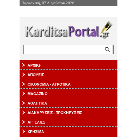
Παρασκευή, 07 Αυγούστου 2026
Επιστροφή στην Πλοήγηση
Αναζήτηση
Φόρμα αναζήτησης
ΑΡΧΙΚΗ
ΑΠΟΨΕΙΣ
ΟΙΚΟΝΟΜΙΑ - ΑΓΡΟΤΙΚΑ
MAGAZINO
ΑΘΛΗΤΙΚΑ
ΔΙΑΚΗΡΥΞΕΙΣ - ΠΡΟΚΗΡΥΞΕΙΣ
ΑΓΓΕΛΙΕΣ
ΧΡΗΣΙΜΑ