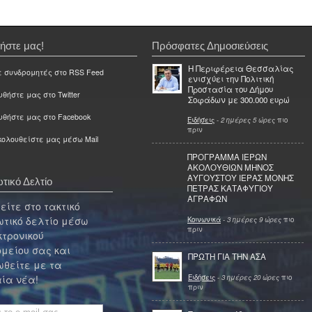
ήστε μας!
Πρόσφατες Δημοσιεύσεις
Η Περιφέρεια Θεσσαλίας
ε συνδρομητές στο RSS Feed
ενισχύει την Πολιτική
Προστασία του Δήμου
θήστε μας στο Twitter
Σοφάδων με 300.000 ευρώ
υθήστε μας στο Facebook
Ειδήσεις
-
2 ημέρες 5 ώρες
πιο
πριν
ολουθείστε μας μέσω Mail
ΠΡΟΓΡΑΜΜΑ ΙΕΡΩΝ
ΑΚΟΛΟΥΘΙΩΝ ΜΗΝΟΣ
ΑΥΓΟΥΣΤΟΥ ΙΕΡΑΣ ΜΟΝΗΣ
τικό Δελτίο
ΠΕΤΡΑΣ ΚΑΤΑΦΥΓΙΟΥ
ΑΓΡΑΦΩΝ
ίτε στο τακτικό
τικό δελτίο μέσω
Κοινωνικά
-
3 ημέρες 9 ώρες
πιο
πριν
κτρονικού
μείου σας και
ΠΡΩΤΗ ΓΙΑ ΤΗΝ ΑΣΑ
θείτε με τα
Ειδήσεις
-
3 ημέρες 20 ώρες
πιο
ία νέα!
πριν