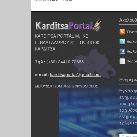
Ακολουθ
Γίνετ
KARDITSA PORTAL Μ. ΙΚΕ
Γ. ΒΑΛΤΑΔΩΡΟΥ 31 - ΤΚ: 43100
Ακολου
ΚΑΡΔΙΤΣΑ
Ακολο
Τηλ:
(+30) 24410 72888
Παρακ
e-mail:
karditsaportal@gmail.com
Ενημερω
ΔΙΕΥΘΥΝΣΗ ΤΣΟΜΠΑΝΙΔΗΣ ΧΡΥΣΟΣΤΟΜΟΣ
Εγγραφε
ενημερω
του ηλε
ταχυδρο
ενημερω
τελευτα