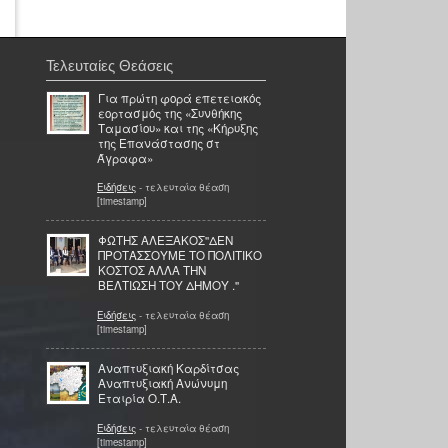
Τελευταίες Θεάσεις
Για πρώτη φορά επετειακός
εορτασμός της «Συνθήκης
Ταμασίου» και της «Κήρυξης
της Επανάστασης στ
Άγραφα»
Ειδήσεις
- τελευταία θέαση
[timestamp]
ΦΩΤΗΣ ΑΛΕΞΑΚΟΣ''ΔΕΝ
ΠΡΟΤΑΣΣΟΥΜΕ ΤΟ ΠΟΛΙΤΙΚΟ
ΚΟΣΤΟΣ ΑΛΛΑ ΤΗΝ
ΒΕΛΤΙΩΣΗ ΤΟΥ ΔΗΜΟΥ .''
Ειδήσεις
- τελευταία θέαση
[timestamp]
Αναπτυξιακή Καρδίτσας
Αναπτυξιακή Ανώνυμη
Εταιρία Ο.Τ.Α.
Ειδήσεις
- τελευταία θέαση
[timestamp]