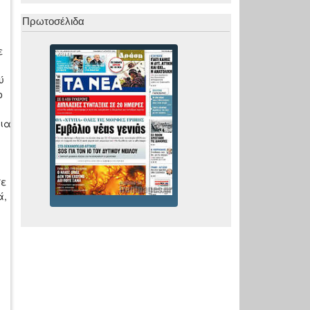
Πρωτοσέλιδα
ε
ύ
ο
εια
ω
σε
ά,