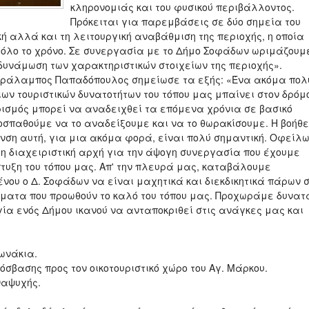
κληρονομιάς και του φυσικού περιβάλλοντος.
Πρόκειται για παρεμβάσεις σε δύο σημεία του
ική αλλά και τη λειτουργική αναβάθμιση της περιοχής, η οποία
 όλο το χρόνο. Σε συνεργασία με το Δήμο Σοφάδων ωριμάζουμ
δυνάμωση των χαρακτηριστικών στοιχείων της περιοχής».
Χαράλαμπος Παπαδόπουλος σημείωσε τα εξής: «Ένα ακόμα πολ
ων τουριστικών δυνατοτήτων του τόπου μας μπαίνει στον δρόμ
υρισμός μπορεί να αναδειχθεί τα επόμενα χρόνια σε βασικό
οσπαθούμε να το αναδείξουμε και να το θωρακίσουμε. Η βοήθ
νση αυτή, για μια ακόμα φορά, είναι πολύ σημαντική. Οφείλ
τη διαχειριστική αρχή για την άψογη συνεργασία που έχουμε
τυξη του τόπου μας. Απ' την πλευρά μας, καταβάλουμε
ου ο Δ. Σοφάδων να είναι μαχητικά και διεκδικητικά πάρων 
ματα που προωθούν το καλό του τόπου μας. Προχωράμε δυνατ
ία ενός Δήμου ικανού να ανταποκριθεί στις ανάγκες μας και
ωνάκια.
σβασης προς τον οικοτουριστικό χώρο του Αγ. Μάρκου.
ναψυχής.