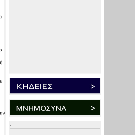
ή
α.
ή
€
ην
.
.