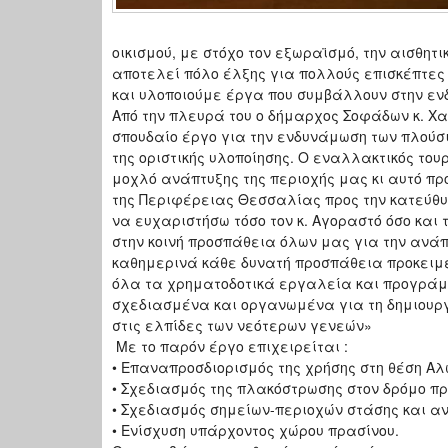
οικισμού, με στόχο τον εξωραϊσμό, την αισθητ
αποτελεί πόλο έλξης για πολλούς επισκέπτες
και υλοποιούμε έργα που συμβάλλουν στην εν
Από την πλευρά του ο δήμαρχος Σοφάδων κ. 
σπουδαίο έργο για την ενδυνάμωση των πλούσι
της οριστικής υλοποίησης. Ο εναλλακτικός το
μοχλό ανάπτυξης της περιοχής μας κι αυτό πρ
της Περιφέρειας Θεσσαλίας προς την κατεύθυ
να ευχαριστήσω τόσο τον κ. Αγοραστό όσο και 
στην κοινή προσπάθεια όλων μας για την ανάπ
καθημερινά κάθε δυνατή προσπάθεια προκειμέν
όλα τα χρηματοδοτικά εργαλεία και προγράμ
σχεδιασμένα και οργανωμένα για τη δημιουργ
στις ελπίδες των νεότερων γενεών»
Με το παρόν έργο επιχειρείται :
• Επαναπροσδιορισμός της χρήσης στη θέση Αλ
• Σχεδιασμός της πλακόστρωσης στον δρόμο πρό
• Σχεδιασμός σημείων-περιοχών στάσης και α
• Ενίσχυση υπάρχοντος χώρου πρασίνου.