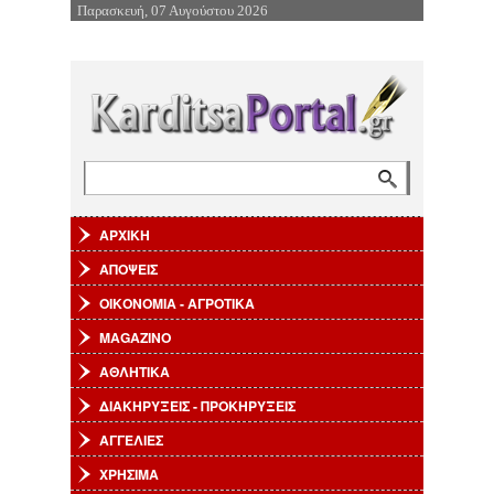
Παρασκευή, 07 Αυγούστου 2026
Επιστροφή στην Πλοήγηση
Αναζήτηση
Φόρμα αναζήτησης
ΑΡΧΙΚΗ
ΑΠΟΨΕΙΣ
ΟΙΚΟΝΟΜΙΑ - ΑΓΡΟΤΙΚΑ
MAGAZINO
ΑΘΛΗΤΙΚΑ
ΔΙΑΚΗΡΥΞΕΙΣ - ΠΡΟΚΗΡΥΞΕΙΣ
ΑΓΓΕΛΙΕΣ
ΧΡΗΣΙΜΑ