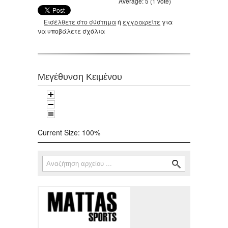
Average:
5
(
1
vote)
Εισέλθετε στο σύστημα
ή
εγγραφείτε
για
να υποβάλετε σχόλια
Μεγέθυνση Κειμένου
Current Size:
100%
Αναζήτηση
Φόρμα αναζήτησης