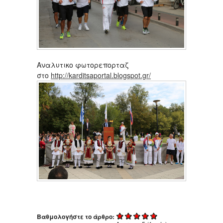
Αναλυτικο φωτορεπορταζ
στο
http://karditsaportal.blogspot.gr/
Βαθμολογήστε το άρθρο: