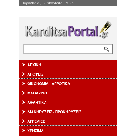
Παρασκευή, 07 Αυγούστου 2026
Επιστροφή στην Πλοήγηση
Αναζήτηση
Φόρμα αναζήτησης
ΑΡΧΙΚΗ
ΑΠΟΨΕΙΣ
ΟΙΚΟΝΟΜΙΑ - ΑΓΡΟΤΙΚΑ
MAGAZINO
ΑΘΛΗΤΙΚΑ
ΔΙΑΚΗΡΥΞΕΙΣ - ΠΡΟΚΗΡΥΞΕΙΣ
ΑΓΓΕΛΙΕΣ
ΧΡΗΣΙΜΑ