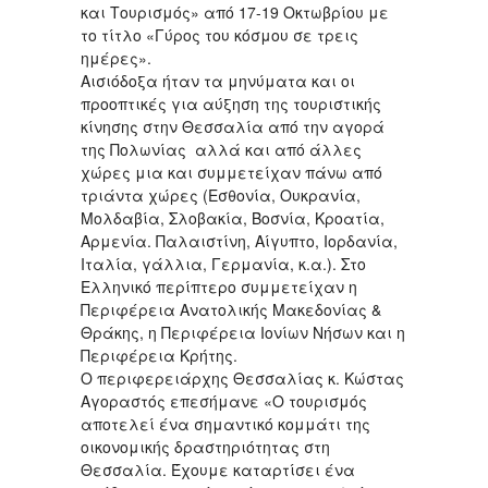
και Τουρισμός» από 17-19 Οκτωβρίου με
το τίτλο «Γύρος του κόσμου σε τρεις
ημέρες».
Αισιόδοξα ήταν τα μηνύματα και οι
προοπτικές για αύξηση της τουριστικής
κίνησης στην Θεσσαλία από την αγορά
της Πολωνίας αλλά και από άλλες
χώρες μια και συμμετείχαν πάνω από
τριάντα χώρες (Εσθονία, Ουκρανία,
Μολδαβία, Σλοβακία, Βοσνία, Κροατία,
Αρμενία. Παλαιστίνη, Αίγυπτο, Ιορδανία,
Ιταλία, γάλλια, Γερμανία, κ.α.). Στο
Ελληνικό περίπτερο συμμετείχαν η
Περιφέρεια Ανατολικής Μακεδονίας &
Θράκης, η Περιφέρεια Ιονίων Νήσων και η
Περιφέρεια Κρήτης.
Ο περιφερειάρχης Θεσσαλίας κ. Κώστας
Αγοραστός επεσήμανε «Ο τουρισμός
αποτελεί ένα σημαντικό κομμάτι της
οικονομικής δραστηριότητας στη
Θεσσαλία. Έχουμε καταρτίσει ένα