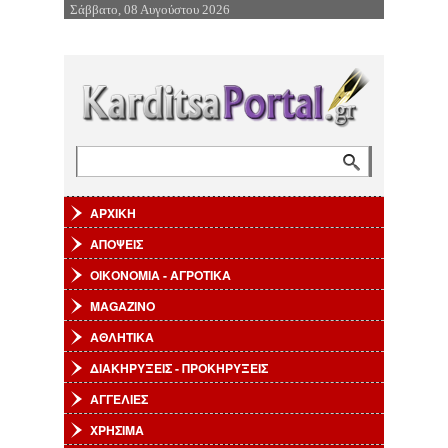
Σάββατο, 08 Αυγούστου 2026
Επιστροφή στην Πλοήγηση
Αναζήτηση
Φόρμα αναζήτησης
ΑΡΧΙΚΗ
ΑΠΟΨΕΙΣ
ΟΙΚΟΝΟΜΙΑ - ΑΓΡΟΤΙΚΑ
MAGAZINO
ΑΘΛΗΤΙΚΑ
ΔΙΑΚΗΡΥΞΕΙΣ - ΠΡΟΚΗΡΥΞΕΙΣ
ΑΓΓΕΛΙΕΣ
ΧΡΗΣΙΜΑ