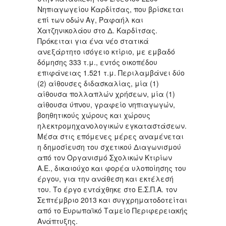
Νηπιαγωγείου Kαρδίτσας, που βρίσκεται
επί των οδών Αγ, Ραφαήλ και
Χατζηνικολάου στο Δ. Kαρδίτσας.
Πρόκειται για ένα νέο στατικά
ανεξάρτητο ισόγειο κτίριο, με εμβαδό
δόμησης 333 τ.μ., εντός οικοπέδου
επιφάνειας 1.521 τ.μ. Περιλαμβάνει δύο
(2) αίθουσες διδασκαλίας, μία (1)
αίθουσα πολλαπλών χρήσεων, μία (1)
αίθουσα ύπνου, γραφείο νηπιαγωγών,
βοηθητικούς χώρους και χώρους
ηλεκτρομηχανολογικών εγκαταστάσεων.
Μέσα στις επόμενες μέρες αναμένεται
η δημοσίευση του σχετικού Διαγωνισμού
από τον Οργανισμό Σχολικών Κτιρίων
Α.Ε., δικαιούχο και φορέα υλοποίησης του
έργου, για την ανάθεση και εκτέλεσή
του. Το έργο εντάχθηκε στο Ε.Σ.Π.Α. τον
Σεπτέμβριο 2013 και συγχρηματοδοτείται
από το Ευρωπαϊκό Ταμείο Περιφερειακής
Ανάπτυξης.