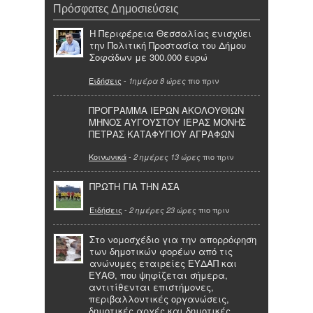
Πρόσφατες Δημοσιεύσεις
Η Περιφέρεια Θεσσαλίας ενισχύει
την Πολιτική Προστασία του Δήμου
Σοφάδων με 300.000 ευρώ
Ειδήσεις
-
πιο πριν
1ημέρα 8 ώρες
ΠΡΟΓΡΑΜΜΑ ΙΕΡΩΝ ΑΚΟΛΟΥΘΙΩΝ
ΜΗΝΟΣ ΑΥΓΟΥΣΤΟΥ ΙΕΡΑΣ ΜΟΝΗΣ
ΠΕΤΡΑΣ ΚΑΤΑΦΥΓΙΟΥ ΑΓΡΑΦΩΝ
Κοινωνικά
-
πιο πριν
2 ημέρες 13 ώρες
ΠΡΩΤΗ ΓΙΑ ΤΗΝ ΑΣΑ
Ειδήσεις
-
πιο πριν
2 ημέρες 23 ώρες
Στο νομοσχέδιο για την απορρόφηση
των δημοτικών φορέων από τις
ανώνυμες εταιρείες ΕΥΔΑΠ και
ΕΥΑΘ, που ψηφίζεται σήμερα,
αντιτίθενται επιστήμονες,
περιβαλλοντικές οργανώσεις,
δημοτικές αρχές και δημοτικές