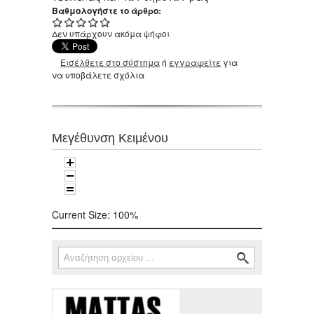
Βαθμολογήστε το άρθρο:
Δεν υπάρχουν ακόμα ψήφοι
Εισέλθετε στο σύστημα
ή
εγγραφείτε
για
να υποβάλετε σχόλια
Μεγέθυνση Κειμένου
Current Size:
100%
Αναζήτηση
Φόρμα αναζήτησης