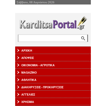
Σάββατο, 08 Αυγούστου 2026
Επιστροφή στην Πλοήγηση
Αναζήτηση
Φόρμα αναζήτησης
ΑΡΧΙΚΗ
ΑΠΟΨΕΙΣ
ΟΙΚΟΝΟΜΙΑ - ΑΓΡΟΤΙΚΑ
MAGAZINO
ΑΘΛΗΤΙΚΑ
ΔΙΑΚΗΡΥΞΕΙΣ - ΠΡΟΚΗΡΥΞΕΙΣ
ΑΓΓΕΛΙΕΣ
ΧΡΗΣΙΜΑ