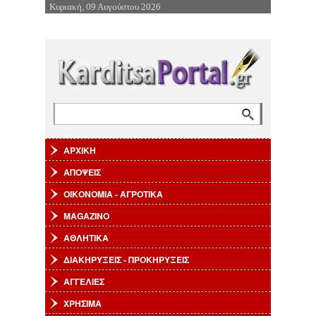
Κυριακή, 09 Αυγούστου 2026
Επιστροφή στην Πλοήγηση
Αναζήτηση
Φόρμα αναζήτησης
ΑΡΧΙΚΗ
ΑΠΟΨΕΙΣ
ΟΙΚΟΝΟΜΙΑ - ΑΓΡΟΤΙΚΑ
MAGAZINO
ΑΘΛΗΤΙΚΑ
ΔΙΑΚΗΡΥΞΕΙΣ - ΠΡΟΚΗΡΥΞΕΙΣ
ΑΓΓΕΛΙΕΣ
ΧΡΗΣΙΜΑ