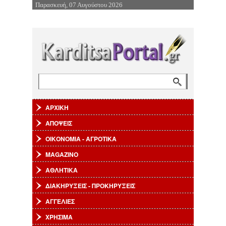
Παρασκευή, 07 Αυγούστου 2026
Επιστροφή στην Πλοήγηση
Αναζήτηση
Φόρμα αναζήτησης
ΑΡΧΙΚΗ
ΑΠΟΨΕΙΣ
ΟΙΚΟΝΟΜΙΑ - ΑΓΡΟΤΙΚΑ
MAGAZINO
ΑΘΛΗΤΙΚΑ
ΔΙΑΚΗΡΥΞΕΙΣ - ΠΡΟΚΗΡΥΞΕΙΣ
ΑΓΓΕΛΙΕΣ
ΧΡΗΣΙΜΑ