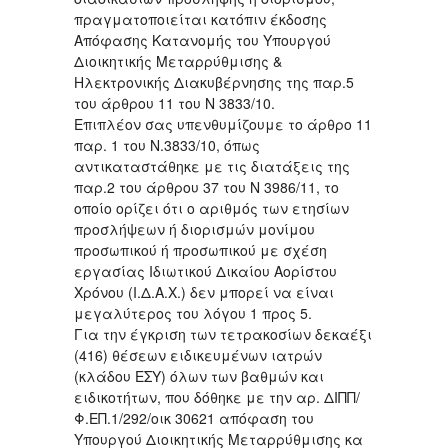
πραγματοποιείται κατόπιν έκδοσης
Απόφασης Κατανομής του Υπουργού
Διοικητικής Μεταρρύθμισης &
Ηλεκτρονικής Διακυβέρνησης της παρ.5
του άρθρου 11 του Ν 3833/10.
Επιπλέον σας υπενθυμίζουμε το άρθρο 11
παρ. 1 του Ν.3833/10, όπως
αντικαταστάθηκε με τις διατάξεις της
παρ.2 του άρθρου 37 του Ν 3986/11, το
οποίο ορίζει ότι ο αριθμός των ετησίων
προσλήψεων ή διορισμών μονίμου
προσωπικού ή προσωπικού με σχέση
εργασίας Ιδιωτικού Δικαίου Αορίστου
Χρόνου (Ι.Δ.Α.Χ.) δεν μπορεί να είναι
μεγαλύτερος του λόγου 1 προς 5.
Για την έγκριση των τετρακοσίων δεκαέξι
(416) θέσεων ειδικευμένων ιατρών
(κλάδου ΕΣΥ) όλων των βαθμών και
ειδικοτήτων, που δόθηκε με την αρ. ΔΙΠΠ/
Φ.ΕΠ.1/292/οικ 30621 απόφαση του
Υπουργού Διοικητικής Μεταρρύθμισης κα