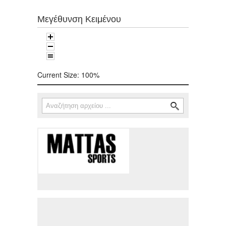
Μεγέθυνση Κειμένου
Current Size:
100%
Αναζήτηση
Φόρμα αναζήτησης