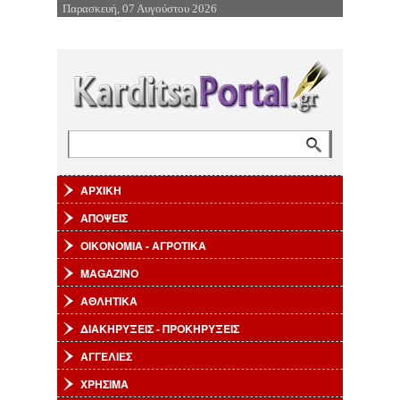
Παρασκευή, 07 Αυγούστου 2026
Επιστροφή στην Πλοήγηση
Αναζήτηση
Φόρμα αναζήτησης
ΑΡΧΙΚΗ
ΑΠΟΨΕΙΣ
ΟΙΚΟΝΟΜΙΑ - ΑΓΡΟΤΙΚΑ
MAGAZINO
ΑΘΛΗΤΙΚΑ
ΔΙΑΚΗΡΥΞΕΙΣ - ΠΡΟΚΗΡΥΞΕΙΣ
ΑΓΓΕΛΙΕΣ
ΧΡΗΣΙΜΑ