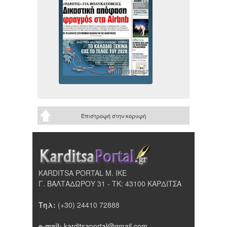
Επιστροφή στην κορυφή
KARDITSA PORTAL Μ. ΙΚΕ
Γ. ΒΑΛΤΑΔΩΡΟΥ 31 - ΤΚ: 43100 ΚΑΡΔΙΤΣΑ
Τηλ:
(+30) 24410 72888
e-mail:
karditsaportal@gmail.com