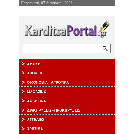
Παρασκευή, 07 Αυγούστου 2026
Επιστροφή στην Πλοήγηση
Αναζήτηση
Φόρμα αναζήτησης
ΑΡΧΙΚΗ
ΑΠΟΨΕΙΣ
ΟΙΚΟΝΟΜΙΑ - ΑΓΡΟΤΙΚΑ
MAGAZINO
ΑΘΛΗΤΙΚΑ
ΔΙΑΚΗΡΥΞΕΙΣ - ΠΡΟΚΗΡΥΞΕΙΣ
ΑΓΓΕΛΙΕΣ
ΧΡΗΣΙΜΑ