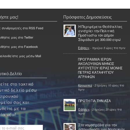
ήστε μας!
Πρόσφατες Δημοσιεύσεις
Η Περιφέρεια Θεσσαλίας
ε συνδρομητές στο RSS Feed
ενισχύει την Πολιτική
Προστασία του Δήμου
θήστε μας στο Twitter
Σοφάδων με 300.000 ευρώ
υθήστε μας στο Facebook
Ειδήσεις
-
1ημέρα 5 ώρες
πιο πριν
ολουθείστε μας μέσω Mail
ΠΡΟΓΡΑΜΜΑ ΙΕΡΩΝ
ΑΚΟΛΟΥΘΙΩΝ ΜΗΝΟΣ
ΑΥΓΟΥΣΤΟΥ ΙΕΡΑΣ ΜΟΝΗΣ
ΠΕΤΡΑΣ ΚΑΤΑΦΥΓΙΟΥ
τικό Δελτίο
ΑΓΡΑΦΩΝ
ίτε στο τακτικό
Κοινωνικά
-
2 ημέρες 10 ώρες
πιο
τικό δελτίο μέσω
πριν
κτρονικού
ΠΡΩΤΗ ΓΙΑ ΤΗΝ ΑΣΑ
μείου σας και
θείτε με τα
Ειδήσεις
-
2 ημέρες 20 ώρες
πιο
πριν
ία νέα!
Στο νομοσχέδιο για την
απορρόφηση των δημοτικών