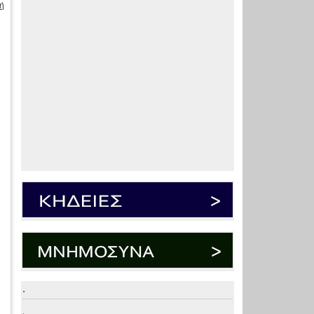
ή
ς
.
.