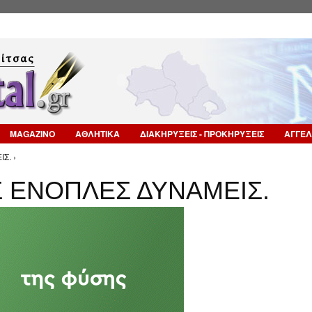
Επιστροφή στην Πλοήγηση
MAGAZINO
ΑΘΛΗΤΙΚΑ
ΔΙΑΚΗΡΥΞΕΙΣ - ΠΡΟΚΗΡΥΞΕΙΣ
ΑΓΓΕΛ
Σ. ›
Σ ΕΝΟΠΛΕΣ ΔΥΝΑΜΕΙΣ.