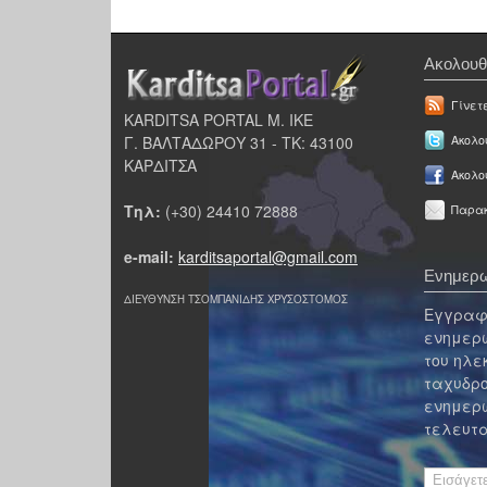
Ακολουθ
Γίνετ
KARDITSA PORTAL Μ. ΙΚΕ
Γ. ΒΑΛΤΑΔΩΡΟΥ 31 - ΤΚ: 43100
Ακολου
ΚΑΡΔΙΤΣΑ
Ακολο
Τηλ:
(+30) 24410 72888
Παρακ
e-mail:
karditsaportal@gmail.com
Ενημερω
ΔΙΕΥΘΥΝΣΗ ΤΣΟΜΠΑΝΙΔΗΣ ΧΡΥΣΟΣΤΟΜΟΣ
Εγγραφε
ενημερω
του ηλε
ταχυδρο
ενημερω
τελευτα