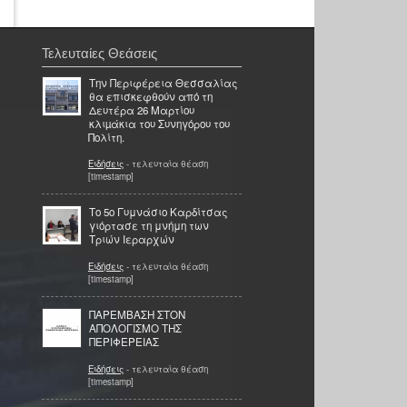
Τελευταίες Θεάσεις
Την Περιφέρεια Θεσσαλίας
θα επισκεφθούν από τη
Δευτέρα 26 Μαρτίου
κλιµάκια του Συνηγόρου του
Πολίτη.
Ειδήσεις
- τελευταία θέαση
[timestamp]
Το 5ο Γυμνάσιο Καρδίτσας
γιόρτασε τη μνήμη των
Τριών Ιεραρχών
Ειδήσεις
- τελευταία θέαση
[timestamp]
ΠΑΡΕΜΒΑΣΗ ΣΤΟΝ
ΑΠΟΛΟΓΙΣΜΟ ΤΗΣ
ΠΕΡΙΦΕΡΕΙΑΣ
Ειδήσεις
- τελευταία θέαση
[timestamp]