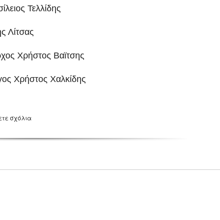
σίλειος Τελλίδης
ς Λίτσας
ρχος Χρήστος Βαϊτσης
ηγος Χρήστος Χαλκίδης
ετε σχόλια