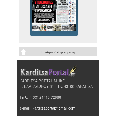
Επιστροφή στην κορυφή
KARDITSA PORTAL Μ. ΙΚΕ
Γ. ΒΑΛΤΑΔΩΡΟΥ 31 - ΤΚ: 43100 ΚΑΡΔΙΤΣΑ
Τηλ:
(+30) 24410 72888
e-mail:
karditsaportal@gmail.com