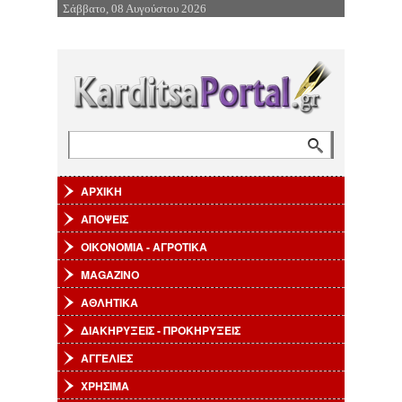
Σάββατο, 08 Αυγούστου 2026
Επιστροφή στην Πλοήγηση
Αναζήτηση
Φόρμα αναζήτησης
ΑΡΧΙΚΗ
ΑΠΟΨΕΙΣ
ΟΙΚΟΝΟΜΙΑ - ΑΓΡΟΤΙΚΑ
MAGAZINO
ΑΘΛΗΤΙΚΑ
ΔΙΑΚΗΡΥΞΕΙΣ - ΠΡΟΚΗΡΥΞΕΙΣ
ΑΓΓΕΛΙΕΣ
ΧΡΗΣΙΜΑ